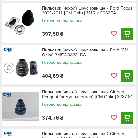
Пильовик (чохол) шрус зовнішній Ford Focus
2003-2011 [СМ Onka] 7M514C062EA
Готово до відправки
397,58
₴
Пильовик (чохол) шрус зовнішній Ford [СМ
Onka] 3M5W3A331DA
Готово до відправки
404,69
₴
Пильовик (чохол) шрус зовнішній Citroen,
Peugeot (хомут+мастило) [CM Onka] 3287.81
Готово до відправки
374,76
₴
Пильовик (чохол) шрус зовнішній Citroen,