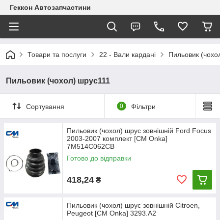
Геккон Автозапчастини
Товари та послуги
22 - Вали кардані
Пильовик (чохо
Пильовик (чохол) шрус111
Сортування
0
Фільтри
Пильовик (чохол) шрус зовнішній Ford Focus
2003-2007 комплект [СМ Onka]
7M514C062CB
Готово до відправки
418,24
₴
Пильовик (чохол) шрус зовнішній Citroen,
Peugeot [CM Onka] 3293.A2