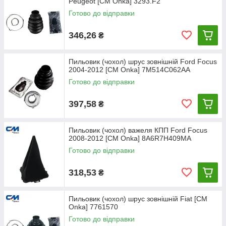
Peugeot [CM Onka] 3293.F2
Готово до відправки
346,26
₴
Пильовик (чохол) шрус зовнішній Ford Focus
2004-2012 [СМ Onka] 7M514C062AA
Готово до відправки
397,58
₴
Пильовик (чохол) важеля КПП Ford Focus
2008-2012 [СМ Onka] 8A6R7H409MA
Готово до відправки
318,53
₴
Пильовик (чохол) шрус зовнішній Fiat [СМ
Onka] 7761570
Готово до відправки