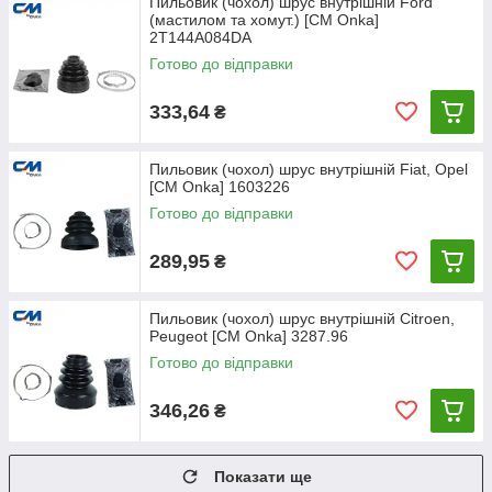
Пильовик (чохол) шрус внутрішній Ford
(мастилом та хомут.) [СМ Onka]
2T144A084DA
Готово до відправки
333,64
₴
Пильовик (чохол) шрус внутрішній Fiat, Opel
[CM Onka] 1603226
Готово до відправки
289,95
₴
Пильовик (чохол) шрус внутрішній Citroen,
Peugeot [CM Onka] 3287.96
Готово до відправки
346,26
₴
Показати ще