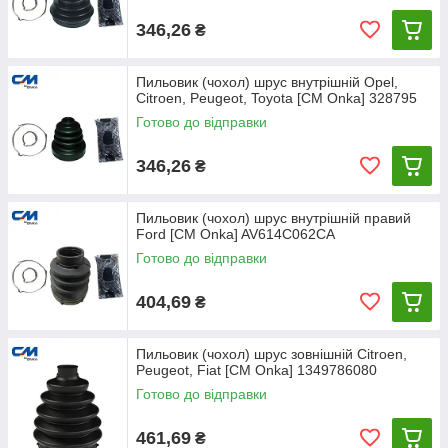
346,26
₴
Пильовик (чохол) шрус внутрішній Opel,
Citroen, Peugeot, Toyota [CM Onka] 328795
Готово до відправки
346,26
₴
Пильовик (чохол) шрус внутрішній правий
Ford [СМ Onka] AV614C062CA
Готово до відправки
404,69
₴
Пильовик (чохол) шрус зовнішній Citroen,
Peugeot, Fiat [CM Onka] 1349786080
Готово до відправки
461,69
₴