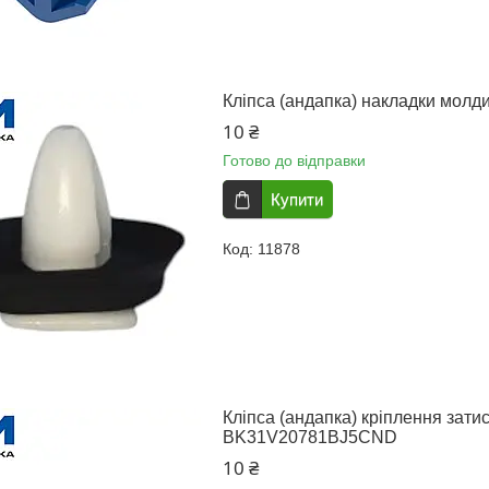
Кліпса (андапка) накладки молди
10 ₴
Готово до відправки
Купити
11878
Кліпса (андапка) кріплення затис
BK31V20781BJ5CND
10 ₴