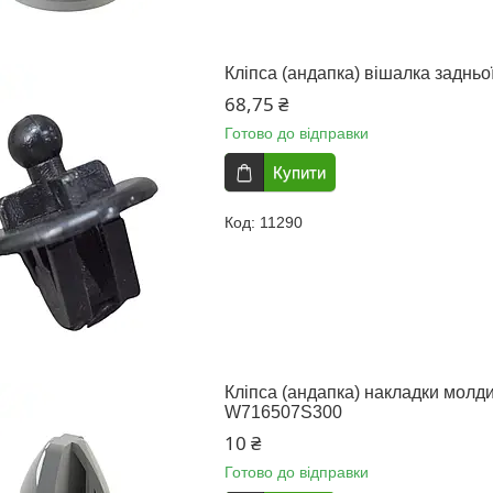
Кліпса (андапка) вішалка заднь
68,75 ₴
Готово до відправки
Купити
11290
Кліпса (андапка) накладки молди
W716507S300
10 ₴
Готово до відправки