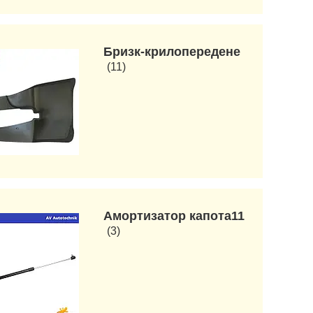
Бризк-крилопередене
11
Амортизатор капота11
3