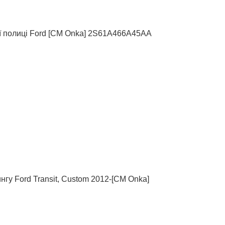
ої полиці Ford [СМ Onka] 2S61A466A45AA
нгу Ford Transit, Custom 2012-[CM Onka]