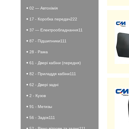
02 — Автохімія
17 - Коробка передач222
37 — Електрообладнання11
87 - Підшипники111
28 - Рама
61 - Двері кабіни (передня)
82 - Приладдя кабіни111
62 - Двері задні
2 - Кузов
91 - Метизы
56 - Задок111
52 - Вікно вітрове та заднє111