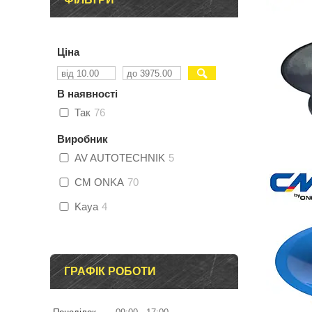
Ціна
В наявності
Так
76
Виробник
AV AUTOTECHNIK
5
CM ONKA
70
Kaya
4
ГРАФІК РОБОТИ