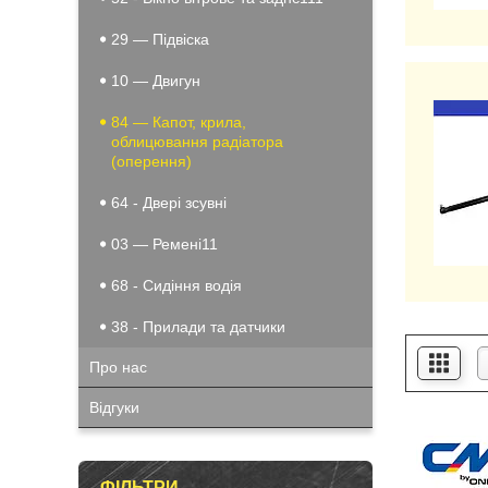
29 — Підвіска
10 — Двигун
84 — Капот, крила,
облицювання радіатора
(оперення)
64 - Двері зсувні
03 — Ремені11
68 - Сидіння водія
38 - Прилади та датчики
Про нас
Відгуки
ФІЛЬТРИ