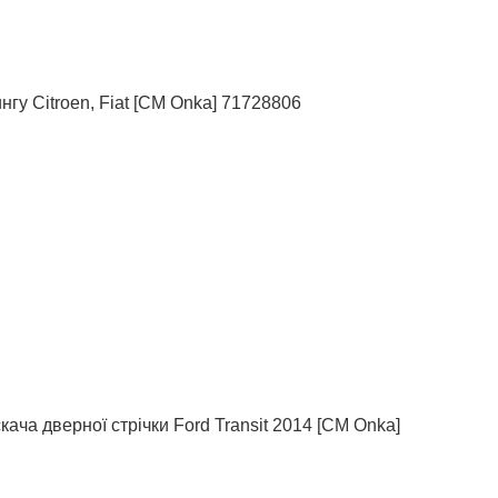
нгу Citroen, Fiat [CM Onka] 71728806
кача дверної стрічки Ford Transit 2014 [СМ Onka]