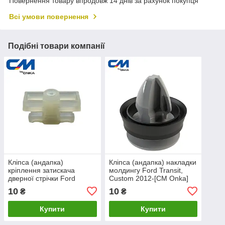
Повернення товару впродовж 14 днів за рахунок покупця
Всі умови повернення
Подібні товари компанії
Кліпса (андапка)
Кліпса (андапка) накладки
кріплення затискача
молдингу Ford Transit,
дверної стрічки Ford
Custom 2012-[CM Onka]
Transit 2014 [СМ Onka]
W716507S300
10
10
₴
₴
BK31V20781BJ5CND
Купити
Купити