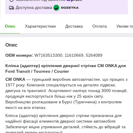
Доступна доставка
Опис
Характеристики
Доставка
Оплата
Умови п
Опис
OEM номери:
W716351S300, 11610669, 5264089
Кліпса (адаптер) кріплення дверної стрічки CM ONKA для
Ford Transit / Tourneo / Courier
CM ONKA
— турецький виробник автозапчастин, що працює з
1977 року. Компанія спеціалізується на деталях підвіски,
двигуна та трансмісії. Асортимент налічує понад 3000 позицій,
продукція експортується більш ніж у 25 країн світу.
Виробництво розташоване в Бурсі (Туреччина) з контролем
якості на всіх етапах.
Кліпса (адаптер) кріплення дверної стрічки призначена для
надійної фіксації елементів дверної системи автомобіля.
Забезпечує міцне утримання деталей, стійкість до вібрацій та
тривалий термін експлуатації.