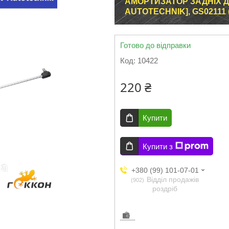
АМОРТИЗАТОР ЗАДНІХ ДВ
AUTOTECHNIK], GS02111 (
Готово до відправки
Код:
10422
220 ₴
Купити
Купити з
+380 (99) 101-07-01
Відділ продажів
902
роздріб