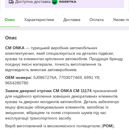
Доступна доставка
Опис
Характеристики
Доставка
Оплата
Умови п
Опис
CM ONKA
— турецький виробник автомобільних
комплектуючих, який спеціалізується на деталях підвіски,
кузова та елементах кріплення автомобілів. Продукція бренду
поєднує якісні матеріали, точність виготовлення та
відповідність вимогам автовиробників.
OEM номери:
5J0867276A, 7703077469, 6991.Y8,
9654280780
Зажим дверної стрічки CM ONKA CM 11174
призначений
для надійного кріплення зовнішніх декоративних елементів
кузова та дверних молдингів автомобіля. Деталь забезпечує
міцну фіксацію облицювальних елементів, запобігає їх
зміщенню, вібраціям та появі сторонніх шумів під час
експлуатації транспортного засобу.
Виріб виготовлений із високоякісного поліацеталю (
POM
),