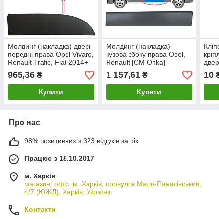
Молдинг (накладка) двері
Молдинг (накладка)
Кліп
передні права Opel Vivaro,
кузова збоку права Opel,
кріп
Renault Trafic, Fiat 2014+
Renault [СМ Onka]
двер
[СМ Onka] 808200752R
8200036075
Tran
965,36
1 157,61
10
₴
₴
BK3
Купити
Купити
Про нас
98% позитивних з 323 відгуків за рік
Працює з 18.10.2017
м. Харків
магазин, офіс: м. Харків, провулок Мало-Панасівський,
4/7 (ЮЖД), Харків, Україна
Контакти