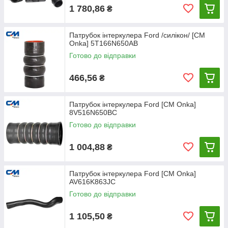
1 780,86
₴
Патрубок інтеркулера Ford /силікон/ [СМ
Onka] 5T166N650AB
Готово до відправки
466,56
₴
Патрубок інтеркулера Ford [СМ Onka]
8V516N650BC
Готово до відправки
1 004,88
₴
Патрубок інтеркулера Ford [СМ Onka]
AV616K863JC
Готово до відправки
1 105,50
₴