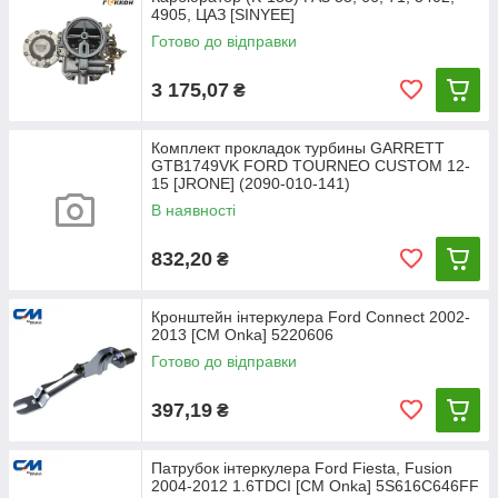
4905, ЦАЗ [SINYEE]
Готово до відправки
3 175,07
₴
Комплект прокладок турбины GARRETT
GTB1749VK FORD TOURNEO CUSTOM 12-
15 [JRONE] (2090-010-141)
В наявності
832,20
₴
Кронштейн інтеркулера Ford Connect 2002-
2013 [СМ Onka] 5220606
Готово до відправки
397,19
₴
Патрубок інтеркулера Ford Fiesta, Fusion
2004-2012 1.6TDCI [CM Onka] 5S616C646FF