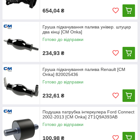
654,04
₴
Груша підкачування палива універ. штуцер
два кінці [СМ Onka]
Готово до відправки
234,93
₴
Груша підкачування палива Renault [CM
Onka] 820025436
Готово до відправки
232,61
₴
Подушка патрубка інтеркулера Ford Соnnect
2002-2013 [СМ Onka] 2T1Q9A393AB
Готово до відправки
100,98
₴