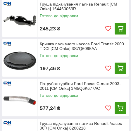
Груша підкачування палива Renault [СМ
Onka] 164460063R
Готово до відправки
245,23
₴
Кришка паливного насоса Ford Transit 2000
TDCI [СМ Onka] 3S7Q6095AA
Готово до відправки
197,46
₴
Патрубок турбіни Ford Focus C-max 2003-
2011 [СМ Onka] 3M5Q6K677AC
Готово до відправки
577,24
₴
Груша підкачування палива Renault /насос
90˚/ [CM Onka] 8200218