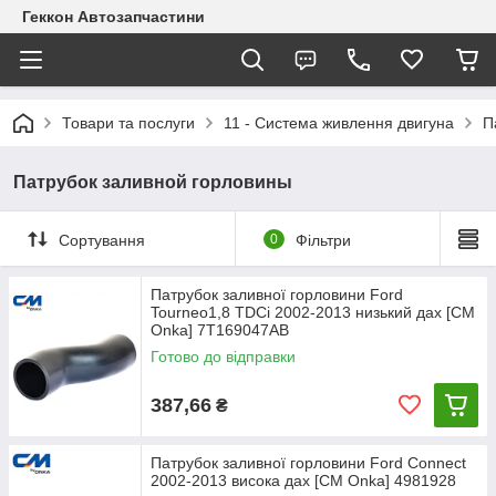
Геккон Автозапчастини
Товари та послуги
11 - Система живлення двигуна
П
Патрубок заливной горловины
Сортування
0
Фільтри
Патрубок заливної горловини Ford
Tourneo1,8 TDCi 2002-2013 низький дах [СМ
Onka] 7T169047AB
Готово до відправки
387,66
₴
Патрубок заливної горловини Ford Connect
2002-2013 висока дах [СМ Onka] 4981928