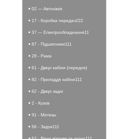
02 — Автохімія
17 - Коробка передач222
37 — Електрообладнання11
87 - Підшипники111
28 - Рама
61 - Двері кабіни (передня)
82 - Приладдя кабіни111
62 - Двері задні
2 - Кузов
91 - Метизы
56 - Задок111
52 - Вікно вітрове та заднє111