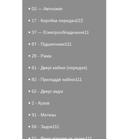
02 — Автохімія
17 - Коробка передач222
37 — Електрообладнання11
87 - Підшипники111
28 - Рама
61 - Двері кабіни (передня)
82 - Приладдя кабіни111
62 - Двері задні
2 - Кузов
91 - Метизы
56 - Задок111
52 - Вікно вітрове та заднє111