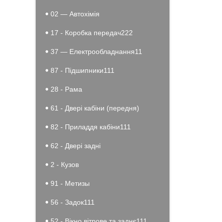
02 — Автохімія
17 - Коробка передач222
37 — Електрообладнання11
87 - Підшипники111
28 - Рама
61 - Двері кабіни (передня)
82 - Приладдя кабіни111
62 - Двері задні
2 - Кузов
91 - Метизы
56 - Задок111
52 - Вікно вітрове та заднє111