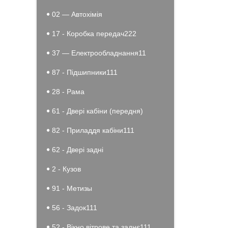
02 — Автохімія
17 - Коробка передач222
37 — Електрообладнання11
87 - Підшипники111
28 - Рама
61 - Двері кабіни (передня)
82 - Приладдя кабіни111
62 - Двері задні
2 - Кузов
91 - Метизы
56 - Задок111
52 - Вікно вітрове та заднє111