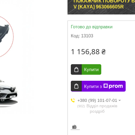
ПОКАЖЧИК ПОВОРОТУ БІ
V [KAYA] 963066605R
Готово до відправки
Код:
13103
1 156,88 ₴
Купити
Купити з
+380 (99) 101-07-01
Відділ продажів
902
роздріб