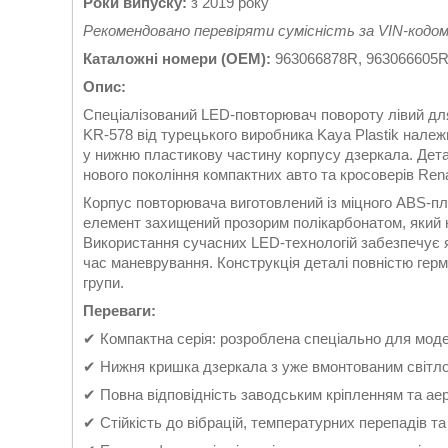
Роки випуску:
з 2019 року
Рекомендовано перевіряти сумісність за VIN-кодо
Каталожні номери (OEM):
963066878R, 963066605
Опис:
Спеціалізований LED-повторювач повороту лівий дл
KR-578 від турецького виробника Kaya Plastik належи
у нижню пластикову частину корпусу дзеркала. Дета
нового покоління компактних авто та кросоверів Rena
Корпус повторювача виготовлений із міцного ABS-пл
елемент захищений прозорим полікарбонатом, який н
Використання сучасних LED-технологій забезпечує яс
час маневрування. Конструкція деталі повністю гер
групи.
Переваги:
✔ Компактна серія: розроблена спеціально для модел
✔ Нижня кришка дзеркала з уже вмонтованим світл
✔ Повна відповідність заводським кріпленням та ае
✔ Стійкість до вібрацій, температурних перепадів та