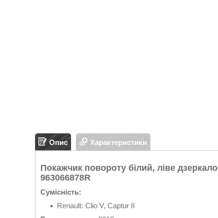
Опис
Характеристики
Покажчик повороту білий, ліве дзеркало /
963066878R
Сумісність:
Renault: Clio V, Captur II