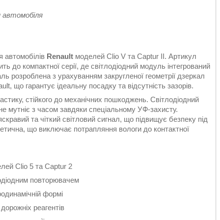
м автомобіля
R
я автомобілів
Renault
моделей Clio V та Captur II. Артикул
ть до компактної серії, де світлодіодний модуль інтегрований
ль розроблена з урахуванням закругленої геометрії дзеркал
ult, що гарантує ідеальну посадку та відсутність зазорів.
астику, стійкого до механічних пошкоджень. Світлодіодний
е мутніє з часом завдяки спеціальному УФ-захисту.
кравий та чіткий світловий сигнал, що підвищує безпеку під
метична, що виключає потрапляння вологи до контактної
ей Clio 5 та Captur 2
одіодним повторювачем
родинамічній формі
 дорожніх реагентів