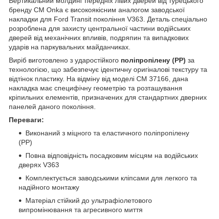
Вертикальний молдинг передніх лівих дверей від турецького
бренду CM Onka є високоякісним аналогом заводської
накладки для Ford Transit покоління V363. Деталь спеціально
розроблена для захисту центральної частини водійських
дверей від механічних впливів, подряпин та випадкових
ударів на паркувальних майданчиках.
Виріб виготовлено з ударостійкого
поліпропілену (PP)
за
технологією, що забезпечує ідентичну оригіналові текстуру та
відтінок пластику. На відміну від моделі CM 37166, дана
накладка має специфічну геометрію та розташування
кріпильних елементів, призначених для стандартних дверних
панелей даного покоління.
Переваги:
Виконаний з міцного та еластичного поліпропілену
(PP)
Повна відповідність посадковим місцям на водійських
дверях V363
Комплектується заводськими кліпсами для легкого та
надійного монтажу
Матеріал стійкий до ультрафіолетового
випромінювання та агресивного миття