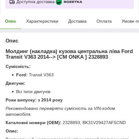
Доступна доставка
Опис
Характеристики
Доставка
Оплата
Умови п
Опис
Молдинг (накладка) кузова центральна ліва Ford
Transit V363 2014--> [CM ONKA ] 2328893
Сумісність:
Ford:
Transit V363
Двигуни:
Всі типи двигунів
Роки випуску: з 2014 року
Рекомендовано перевіряти сумісність за VIN-кодом
автомобіля.
Каталожні номери (OEM):
2328893, BK31V29427AF5CND
Опис: