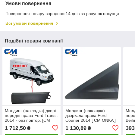
Умови повернення
Повернення товару впродовж 14 днів за рахунок покупця
Всі умови повернення
Подібні товари компанії
Молдинг (накладка) двері
Молдинг (накладка)
Молд
передні права Ford Transit
дзеркала права Ford
пере
2014 - без повтор. [СМ
Courier 2014 [ CM ONKA ]
Berl
Onka] 1874784
ET7617E677AE5JA6
8544
1 712,50
1 130,89
393
₴
₴