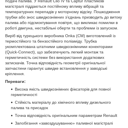
подачі палива. У Renault Clio IV та Captur пластикові
магістралі піддаються постійному впливу вібрацій та
температурних перепадів у моторному відсіку. Пошкодження
трубки або знос швидкознімних з’єднань призводить до витоку
палива або підсмоктування повітря, що викликає помилки в
роботі двигуна, нестабільні оберти та проблеми із запуском.
Виріб від турецького виробника Onka (CM) виготовлений із
термостійкого та бензостійкого поліаміду. Трубка
укомплектована штатними швидкознімними конекторами
(Quick-Connect), що забезпечують легкий монтаж та
герметичність системи без використання додаткових
затискачів. Точна відповідність геометрії оригінальної
запчастини гарантує швидке встановлення у заводські
кріплення.
Переваги:
Висока якість швидкознімних фіксаторів для повної
герметичності
Стійкість матеріалу до хімічного впливу дизельного
палива та присадок
Точна відповідність оригінальним параметрам Renault
Запобігання «завоздушуванню» паливної магістралі