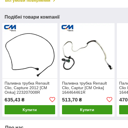
Всі умови повернення
Подібні товари компанії
Паливна трубка Renault
Паливна трубка Renault
Пали
Clio, Capture 2012 [CM
Clio, Captur [CM Onka]
Clio
Onka] 223207008R
164464461R
164
635,43
513,70
470
₴
₴
Купити
Купити
Про нас