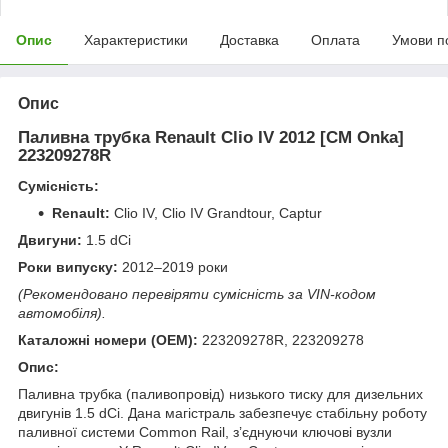
Опис
Характеристики
Доставка
Оплата
Умови п
Опис
Паливна трубка Renault Clio IV 2012 [СМ Onka]
223209278R
Сумісність:
Renault:
Clio IV, Clio IV Grandtour, Captur
Двигуни:
1.5 dCi
Роки випуску:
2012–2019 роки
(Рекомендовано перевіряти сумісність за VIN-кодом
автомобіля).
Каталожні номери (OEM):
223209278R, 223209278
Опис:
Паливна трубка (паливопровід) низького тиску для дизельних
двигунів 1.5 dCi. Дана магістраль забезпечує стабільну роботу
паливної системи Common Rail, з’єднуючи ключові вузли