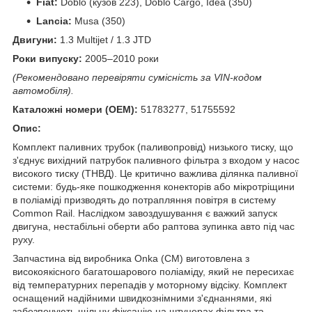
Fiat:
Doblo (кузов 223), Doblo Cargo, Idea (350)
Lancia:
Musa (350)
Двигуни:
1.3 Multijet / 1.3 JTD
Роки випуску:
2005–2010 роки
(Рекомендовано перевіряти сумісність за VIN-кодом
автомобіля).
Каталожні номери (OEM):
51783277, 51755592
Опис:
Комплект паливних трубок (паливопровід) низького тиску, що
з'єднує вихідний патрубок паливного фільтра з входом у насос
високого тиску (ТНВД). Це критично важлива ділянка паливної
системи: будь-яке пошкодження конекторів або мікротріщини
в поліаміді призводять до потрапляння повітря в систему
Common Rail. Наслідком завоздушування є важкий запуск
двигуна, нестабільні оберти або раптова зупинка авто під час
руху.
Запчастина від виробника Onka (CM) виготовлена з
високоякісного багатошарового поліаміду, який не пересихає
від температурних перепадів у моторному відсіку. Комплект
оснащений надійними швидкознімними з'єднаннями, які
забезпечують щільну фіксацію на штуцерах фільтра та