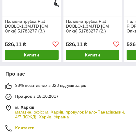
Паливна трубка Fiat
Паливна трубка Fiat
Пали
DOBLO-1.3MJTD [CM
DOBLO-1.3MJTD [CM
FIO
Onka] 51783277 (3.)
Onka] 51783277 (2.)
Onka
526,11
526,11
526
₴
₴
Купити
Купити
Про нас
98% позитивних з 323 відгуків за рік
Працює з 18.10.2017
м. Харків
магазин, офіс: м. Харків, провулок Мало-Панасівський,
4/7 (ЮЖД), Харків, Україна
Контакти