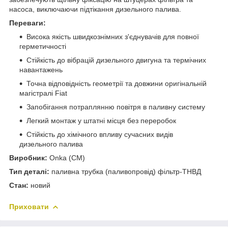
насоса, виключаючи підтікання дизельного палива.
Переваги:
Висока якість швидкознімних з'єднувачів для повної
герметичності
Стійкість до вібрацій дизельного двигуна та термічних
навантажень
Точна відповідність геометрії та довжини оригінальній
магістралі Fiat
Запобігання потраплянню повітря в паливну систему
Легкий монтаж у штатні місця без переробок
Стійкість до хімічного впливу сучасних видів
дизельного палива
Виробник:
Onka (CM)
Тип деталі:
паливна трубка (паливопровід) фільтр-ТНВД
Стан:
новий
Приховати