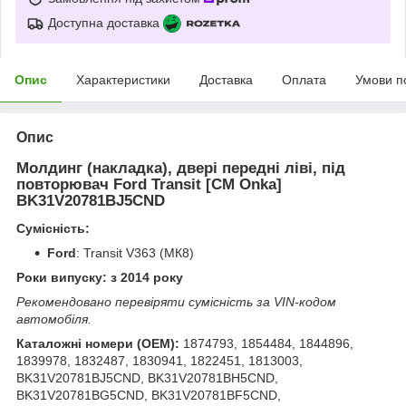
Доступна доставка
Опис
Характеристики
Доставка
Оплата
Умови п
Опис
Молдинг (накладка), двері передні ліві, під
повторювач Ford Transit [СМ Onka]
BK31V20781BJ5CND
Сумісність:
Ford
: Transit V363 (МК8)
Роки випуску: з 2014 року
Рекомендовано перевіряти сумісність за VIN-кодом
автомобіля.
Каталожні номери (OEM):
1874793, 1854484, 1844896,
1839978, 1832487, 1830941, 1822451, 1813003,
BK31V20781BJ5CND, BK31V20781BH5CND,
BK31V20781BG5CND, BK31V20781BF5CND,