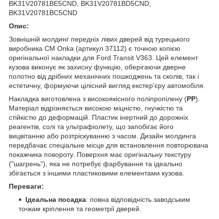
BK31V20781BE5CND, BK31V20781BD5CND,
BK31V20781BC5CND
Опис:
Зовнішній молдинг передніх лівих дверей від турецького
виробника CM Onka (артикул 37112) є точною копією
оригінальної накладки для Ford Transit V363. Цей елемент
кузова виконує як захисну функцію, оберігаючи дверне
полотно від дрібних механічних пошкоджень та сколів, так і
естетичну, формуючи цілісний вигляд екстер'єру автомобіля.
Накладка виготовлена з високоякісного поліпропілену (
PP
).
Матеріал відрізняється високою міцністю, гнучкістю та
стійкістю до деформацій. Пластик інертний до дорожніх
реагентів, солі та ультрафіолету, що запобігає його
вицвітанню або розтріскуванню з часом. Дизайн молдинга
передбачає спеціальне місце для встановлення повторювача
покажчика повороту. Поверхня має оригінальну текстуру
("шагрень"), яка не потребує фарбування та ідеально
збігається з іншими пластиковими елементами кузова.
Переваги:
Ідеальна посадка
: повна відповідність заводським
точкам кріплення та геометрії дверей.