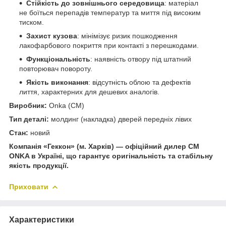
Стійкість до зовнішнього середовища
: матеріал
не боїться перепадів температур та миття під високим
тиском.
Захист кузова
: мінімізує ризик пошкодження
лакофарбового покриття при контакті з перешкодами.
Функціональність
: наявність отвору під штатний
повторювач повороту.
Якість виконання
: відсутність облою та дефектів
лиття, характерних для дешевих аналогів.
Виробник:
Onka (CM)
Тип деталі:
молдинг (накладка) дверей передніх лівих
Стан:
новий
Компанія «Геккон» (м. Харків) — офіційний дилер CM
ONKA в Україні, що гарантує оригінальність та стабільну
якість продукції.
Приховати
Характеристики