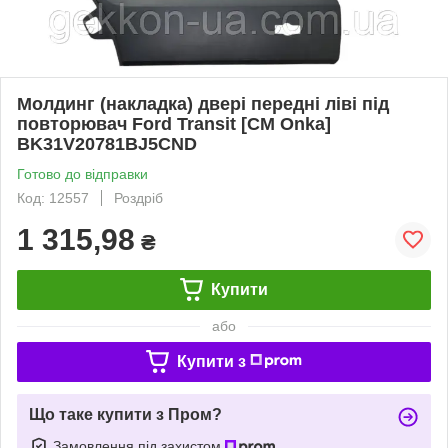
Молдинг (накладка) двері передні ліві під
повторювач Ford Transit [СМ Onka]
BK31V20781BJ5CND
Готово до відправки
Код: 12557
Роздріб
1 315,98
₴
Купити
або
Купити з
Що таке купити з Пром?
Замовлення під захистом