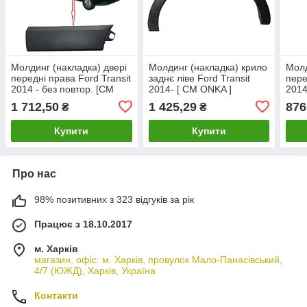
Молдинг (накладка) двері
Молдинг (накладка) крило
Молд
передні права Ford Transit
заднє ліве Ford Transit
пере
2014 - без повтор. [СМ
2014- [ CM ONKA ]
2014
Onka] 1874784
BK31V280K97AHW
BK3
1 712,50
1 425,29
876
₴
₴
Купити
Купити
Про нас
98% позитивних з 323 відгуків за рік
Працює з 18.10.2017
м. Харків
магазин, офіс: м. Харків, провулок Мало-Панасівський,
4/7 (ЮЖД), Харків, Україна
Контакти