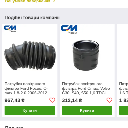
Всі умови повернення
Подібні товари компанії
Патрубок повітряного
Патрубок повітряного
Патр
фільтра Ford Focus, C-
фільтра Ford Сmax, Volvo
філь
max 1.8-2.0 2006-2012
C30, S40, S50 1,6 TDCi
1,6 
[СМ Onka] 7M519A673LC
2003-2012 [CM Onka]
Onk
967,43
312,14
1 8
₴
₴
1673571
Купити
Купити