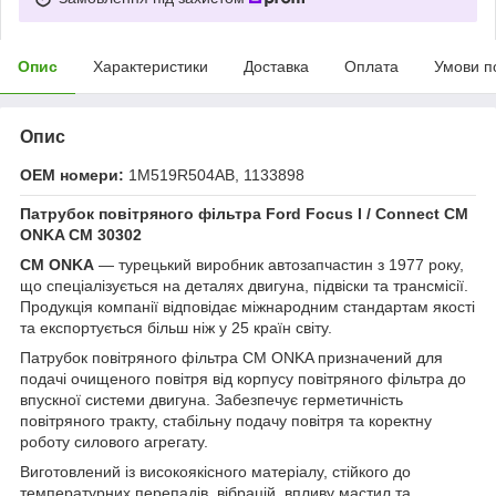
Опис
Характеристики
Доставка
Оплата
Умови п
Опис
OEM номери:
1M519R504AB, 1133898
Патрубок повітряного фільтра Ford Focus I / Connect CM
ONKA
CM 30302
CM ONKA
— турецький виробник автозапчастин з 1977 року,
що спеціалізується на деталях двигуна, підвіски та трансмісії.
Продукція компанії відповідає міжнародним стандартам якості
та експортується більш ніж у 25 країн світу.
Патрубок повітряного фільтра CM ONKA призначений для
подачі очищеного повітря від корпусу повітряного фільтра до
впускної системи двигуна. Забезпечує герметичність
повітряного тракту, стабільну подачу повітря та коректну
роботу силового агрегату.
Виготовлений із високоякісного матеріалу, стійкого до
температурних перепадів, вібрацій, впливу мастил та