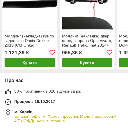
Молдинг (накладка) крило
Молдинг (накладка) двері
Молд
заднє ліве Dacia Dokker
передні права Opel Vivaro,
пере
2019 [СМ Onka]
Renault Trafic, Fiat 2014+
Dokk
828775691R
[СМ Onka] 808200752R
801
1 121,39
965,36
1 0
₴
₴
Купити
Купити
Про нас
98% позитивних з 326 відгуків за рік
Працює з 18.10.2017
м. Харків
магазин, офіс: м. Харків, провулок Мало-Панасівський,
4/7 (ЮЖД), Харків, Україна