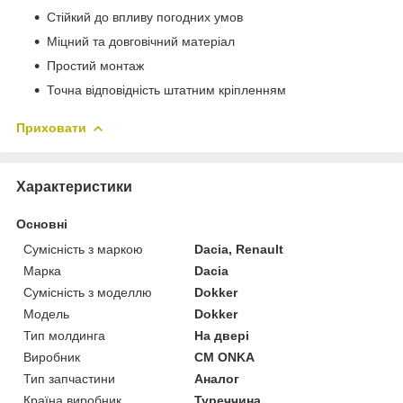
Стійкий до впливу погодних умов
Міцний та довговічний матеріал
Простий монтаж
Точна відповідність штатним кріпленням
Приховати
Характеристики
Основні
Сумісність з маркою
Dacia, Renault
Марка
Dacia
Сумісність з моделлю
Dokker
Модель
Dokker
Тип молдинга
На двері
Виробник
CM ONKA
Тип запчастини
Аналог
Країна виробник
Туреччина