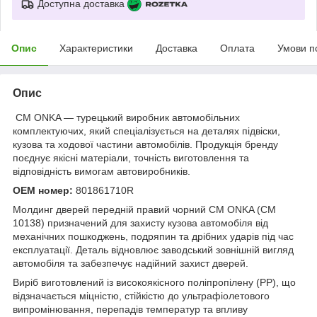
Доступна доставка
Опис
Характеристики
Доставка
Оплата
Умови п
Опис
CM ONKA — турецький виробник автомобільних
комплектуючих, який спеціалізується на деталях підвіски,
кузова та ходової частини автомобілів. Продукція бренду
поєднує якісні матеріали, точність виготовлення та
відповідність вимогам автовиробників.
OEM номер:
801861710R
Молдинг дверей передній правий чорний CM ONKA (CM
10138) призначений для захисту кузова автомобіля від
механічних пошкоджень, подряпин та дрібних ударів під час
експлуатації. Деталь відновлює заводський зовнішній вигляд
автомобіля та забезпечує надійний захист дверей.
Виріб виготовлений із високоякісного поліпропілену (PP), що
відзначається міцністю, стійкістю до ультрафіолетового
випромінювання, перепадів температур та впливу