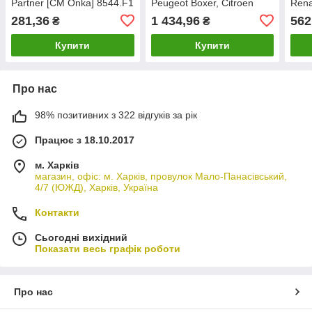
Partner [CM Onka] 8544.F1
Peugeot Boxer, Citroen
Rena
2006+ [CM Onka]
Mova
281,36
1 434,96
562
₴
₴
858547X14R
768
Купити
Купити
Про нас
98% позитивних з 322 відгуків за рік
Працює з 18.10.2017
м. Харків
магазин, офіс: м. Харків, провулок Мало-Панасівський,
4/7 (ЮЖД), Харків, Україна
Контакти
Сьогодні вихідний
Показати весь графік роботи
Про нас