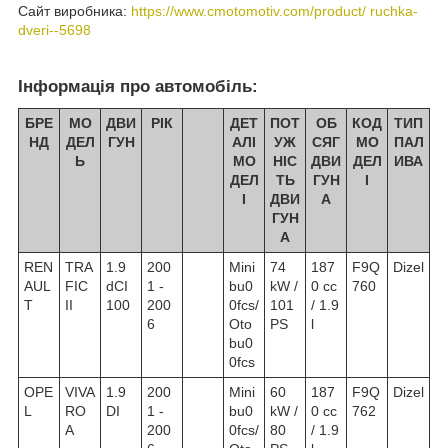
Сайт виробника:
https://www.cmotomotiv.com/product/ ruchka-
dveri--5698
Інформація про автомобіль:
БРЕ
МО
ДВИ
РІК
ДЕТ
ПОТ
ОБ
КОД
ТИП
НД
ДЕЛ
ГУН
АЛІ
УЖ
СЯГ
МО
ПАЛ
Ь
МО
НІС
ДВИ
ДЕЛ
ИВА
ДЕЛ
ТЬ
ГУН
І
І
ДВИ
А
ГУН
А
REN
TRA
1.9
200
Mini
74
187
F9Q
Dizel
AUL
FIC
dCI
1 -
bu0
kW /
0 cc
760
T
II
100
200
0fcs/
101
/ 1.9
6
Oto
PS
l
bu0
0fcs
OPE
VIVA
1.9
200
Mini
60
187
F9Q
Dizel
L
RO
DI
1 -
bu0
kW /
0 cc
762
A
200
0fcs/
80
/ 1.9