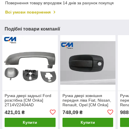
Повернення товару впродовж 14 днів за рахунок покупця
Всі умови повернення
Подібні товари компанії
Ручка двері задньої Ford
Ручка двері зовнішня
Ручк
розстібна [СМ Onka]
передня ліва Fiat, Nissan,
пере
2T14V22404AD
Renault, Opel [СМ Onka]
Rena
8200170514
806
421,01
748,09
988
₴
₴
Купити
Купити