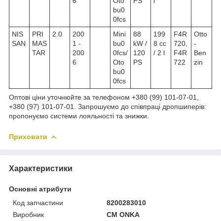
6
Oto
PS
l
bu0
0fcs
NIS
PRI
2.0
200
Mini
88
199
F4R
Otto
SAN
MAS
1 -
bu0
kW /
8 cc
720,
-
TAR
200
0fcs/
120
/ 2 l
F4R
Ben
6
Oto
PS
722
zin
bu0
0fcs
Оптові ціни уточнюйте за телефоном +380 (99) 101-07-01,
+380 (97) 101-07-01. Запрошуємо до співпраці дропшиперів:
пропонуємо системи лояльності та знижки.
Приховати
Характеристики
Основні атрибути
Код запчастини
8200283010
Виробник
CM ONKA