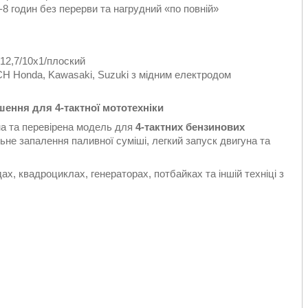
8 годин без перерви та нагрудний «по повній»
,7/10х1/плоский
Honda, Kawasaki, Suzuki з мідним електродом
ення для 4-тактної мототехніки
а та перевірена модель для
4-тактних бензинових
не запалення паливної суміші, легкий запуск двигуна та
, квадроциклах, генераторах, потбайках та іншій техніці з