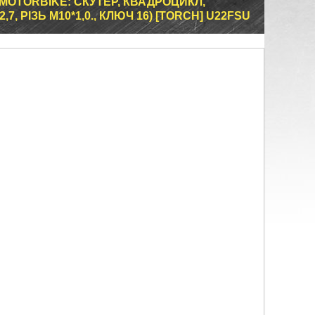
OTORBIKE: СКУТЕР, КВАДРОЦИКЛ,
7, РІЗЬ M10*1,0., КЛЮЧ 16) [TORCH] U22FSU