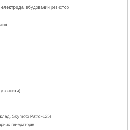
 електрода
, вбудований резистор
міші
 уточнити)
клад, Skymoto Patrol-125)
орних генераторів