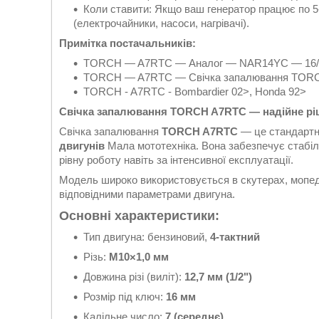
Коли ставити: Якщо ваш генератор працює по 5-
(електрочайники, насоси, нагрівачі).
Примітка постачальників:
TORCH — A7RTC — Аналог — NAR14YC — 16/12
TORCH — A7RTC — Свічка запалювання TORCH 
TORCH - A7RTC - Bombardier 02>, Honda 92>
Свічка запалювання TORCH A7RTC — надійне ріш
Свічка запалювання
TORCH A7RTC
— це стандартн
двигунів
Мала мототехніка. Вона забезпечує стабіль
рівну роботу навіть за інтенсивної експлуатації.
Модель широко використовується в скутерах, мопедах
відповідними параметрами двигуна.
Основні характеристики:
Тип двигуна: бензиновий,
4-тактний
Різь:
M10×1,0 мм
Довжина різі (виліт):
12,7 мм (1/2")
Розмір під ключ:
16 мм
Калільне число:
7 (середнє)