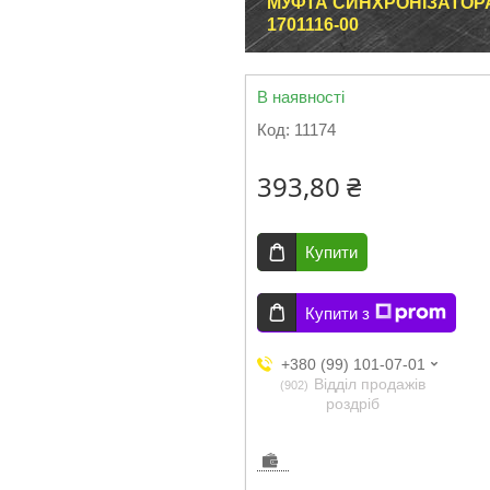
МУФТА СИНХРОНІЗАТОРА В
1701116-00
В наявності
Код:
11174
393,80 ₴
Купити
Купити з
+380 (99) 101-07-01
Відділ продажів
902
роздріб