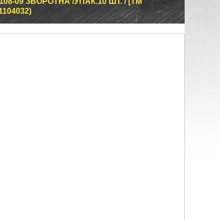
8-09 ЗВОРОТНА /УПАК.10 ШТ. / [ТМ
1104032)