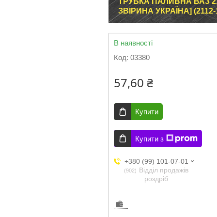
ТРУБКА ПАЛИВНА ВАЗ 210
ЗВІРИНА УКРАЇНА] (2112-
В наявності
Код:
03380
57,60 ₴
Купити
Купити з
+380 (99) 101-07-01
Відділ продажів
902
роздріб