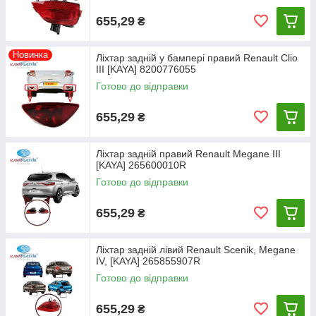
655,29
₴
Новинка
Ліхтар задній у бампері правий Renault Clio
III [KAYA] 8200776055
Готово до відправки
655,29
₴
Ліхтар задній правий Renault Megane III
[KAYA] 265600010R
Готово до відправки
655,29
₴
Ліхтар задній лівий Renault Scenik, Megane
IV, [KAYA] 265855907R
Готово до відправки
655,29
₴