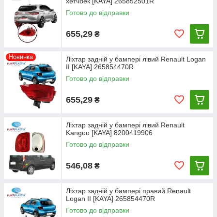
хетчбек [KAYA] 265852501R
Готово до відправки
655,29
₴
Новинка
Ліхтар задній у бампері лівий Renault Logan
II [KAYA] 265854470R
Готово до відправки
655,29
₴
Ліхтар задній у бампері лівий Renault
Kangoo [KAYA] 8200419906
Готово до відправки
546,08
₴
Ліхтар задній у бампері правий Renault
Logan II [KAYA] 265854470R
Готово до відправки