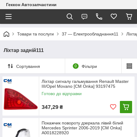
Геккон Автозапчастини
Товари та послуги
37 — Електрообладнання11
Ліхта
Ліхтар задній111
Сортування
0
Фільтри
Ліхтар сигналу гальмування Renault Master
III/Opel Movano [СМ Onka] 93197475
Готово до відправки
347,29
₴
Покажчик повороту дзеркала лівий білий
Mercedes Sprinter 2006-2019 [CM Onka]
A0018228920