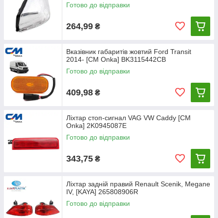
Готово до відправки
264,99
₴
Вказівник габаритів жовтий Ford Transit
2014- [СМ Onka] BK3115442CB
Готово до відправки
409,98
₴
Ліхтар стоп-сигнал VAG VW Caddy [СМ
Onka] 2K0945087E
Готово до відправки
343,75
₴
Ліхтар задній правий Renault Scenik, Megane
IV, [KAYA] 265808906R
Готово до відправки