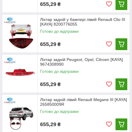
655,29
₴
Ліхтар задній у бампері лівий Renault Clio III
[KAYA] 8200776055
Готово до відправки
655,29
₴
Ліхтар задній Peugeot, Opel, Citroen [KAYA]
9674308990
Готово до відправки
655,29
₴
Ліхтар задній лівий Renault Megane III [KAYA]
265850009R
Готово до відправки
655,29
₴