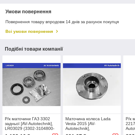
Умови повернення
Повернення товару впродовж 14 днів за рахунок покупця
Всі умови повернення
Подібні товари компанії
Р/к маточини ГАЗ 3302
Маточина колеса Lada
Р/к 
задньої [AV-Autotechnik],
Vesta 2015 [AV-
2217
LR03029 (3302-3104800-
Autotechnik],
Auto
86)
MK8450033986