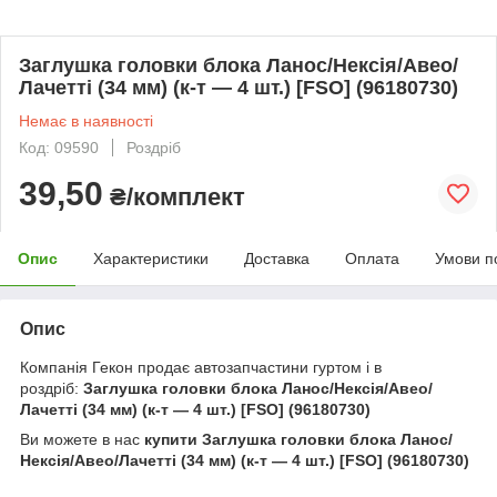
Заглушка головки блока Ланос/Нексія/Авео/
Лачетті (34 мм) (к-т — 4 шт.) [FSO] (96180730)
Немає в наявності
Код: 09590
Роздріб
39,50
₴/комплект
Опис
Характеристики
Доставка
Оплата
Умови п
Опис
Компанія Гекон продає автозапчастини гуртом і в
роздріб:
Заглушка головки блока Ланос/Нексія/Авео/
Лачетті (34 мм) (к-т — 4 шт.) [FSO] (96180730)
Ви можете в нас
купити
Заглушка головки блока Ланос/
Нексія/Авео/Лачетті (34 мм) (к-т — 4 шт.) [FSO] (96180730)