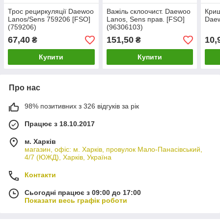
Трос рециркуляції Daewoo
Важіль склоочист. Daewoo
Криш
Lanos/Sens 759206 [FSO]
Lanos, Sens прав. [FSO]
Daew
(759206)
(96306103)
67,40
151,50
10,
₴
₴
Купити
Купити
Про нас
98% позитивних з 326 відгуків за рік
Працює з 18.10.2017
м. Харків
магазин, офіс: м. Харків, провулок Мало-Панасівський,
4/7 (ЮЖД), Харків, Україна
Контакти
Сьогодні працює з 09:00 до 17:00
Показати весь графік роботи