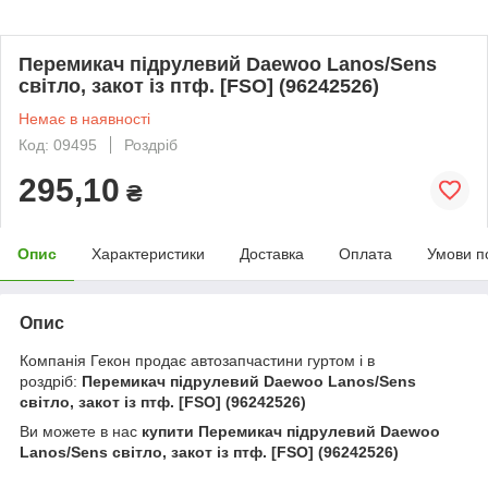
Перемикач підрулевий Daewoo Lanos/Sens
світло, закот із птф. [FSO] (96242526)
Немає в наявності
Код: 09495
Роздріб
295,10
₴
Опис
Характеристики
Доставка
Оплата
Умови п
Опис
Компанія Гекон продає автозапчастини гуртом і в
роздріб:
Перемикач підрулевий Daewoo Lanos/Sens
світло, закот із птф. [FSO] (96242526)
Ви можете в нас
купити
Перемикач підрулевий Daewoo
Lanos/Sens світло, закот із птф. [FSO] (96242526)