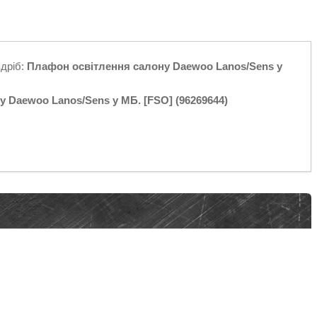
здріб:
Плафон освітлення салону Daewoo Lanos/Sens у
 Daewoo Lanos/Sens у МБ. [FSO] (96269644)