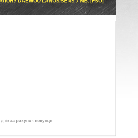
ЛОНУ DAEWOO LANOS/SENS У МБ. [FSO]
 днів
за рахунок покупця