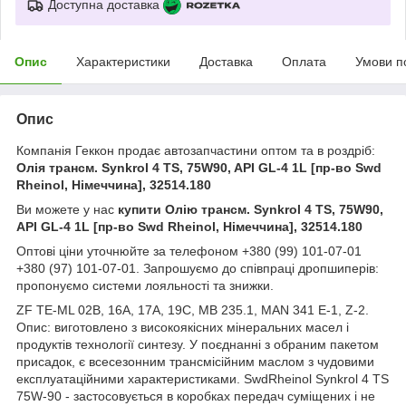
Доступна доставка
Опис
Характеристики
Доставка
Оплата
Умови п
Опис
Компанія Геккон продає автозапчастини оптом та в роздріб:
Олія трансм. Synkrol 4 TS, 75W90, API GL-4 1L [пр-во Swd
Rheinol, Німеччина], 32514.180
Ви можете у нас
купити Олію трансм. Synkrol 4 TS, 75W90,
API GL-4 1L [пр-во Swd Rheinol, Німеччина], 32514.180
Оптові ціни уточнюйте за телефоном +380 (99) 101-07-01
+380 (97) 101-07-01. Запрошуємо до співпраці дропшиперів:
пропонуємо системи лояльності та знижки.
ZF TE-ML 02B, 16A, 17A, 19C, MB 235.1, MAN 341 E-1, Z-2.
Опис: виготовлено з високоякісних мінеральних масел і
продуктів технології синтезу. У поєднанні з обраним пакетом
присадок, є всесезонним трансмісійним маслом з чудовими
експлуатаційними характеристиками. SwdRheinol Synkrol 4 TS
75W-90 - застосовується в коробках передач суміщених і не