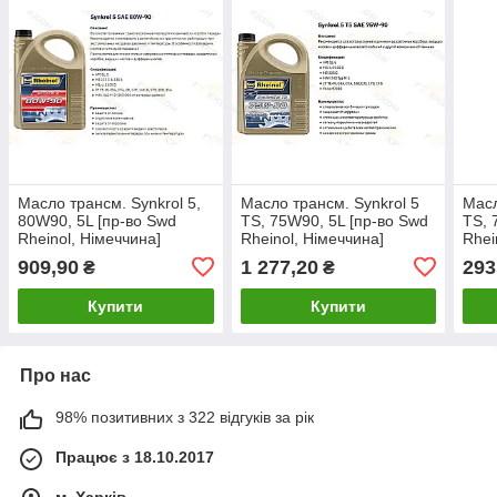
Масло трансм. Synkrol 5,
Масло трансм. Synkrol 5
Масл
80W90, 5L [пр-во Swd
TS, 75W90, 5L [пр-во Swd
TS, 
Rheinol, Німеччина]
Rheinol, Німеччина]
Rhei
909,90
1 277,20
293
₴
₴
Купити
Купити
Про нас
98% позитивних з 322 відгуків за рік
Працює з 18.10.2017
м. Харків