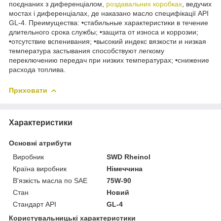
поєднаних з диференціалом,
роздавальних коробках
, ведучих
мостах і диференціалах, де наказано масло специфікації API
GL-4. Преимущества: •стабильные характеристики в течение
длительного срока службы; •защита от износа и коррозии;
•отсутствие вспенивания; •высокий индекс вязкости и низкая
температура застывания способствуют легкому
переключению передач при низких температурах; •снижение
расхода топлива.
Приховати
Характеристики
Основні атрибути
Виробник
SWD Rheinol
Країна виробник
Німеччина
В'язкість масла по SAE
75W-90
Стан
Новий
Стандарт API
GL-4
Користувальницькі характеристики