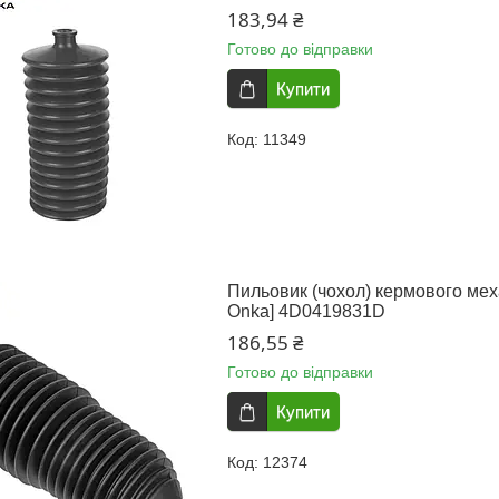
183,94 ₴
Готово до відправки
Купити
11349
Пильовик (чохол) кермового мех
Onka] 4D0419831D
186,55 ₴
Готово до відправки
Купити
12374