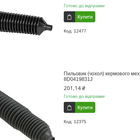
Готово до відправки
Купити
12477
Пильовик (чохол) кермового ме
8D0419831J
201,14 ₴
Готово до відправки
Купити
12375