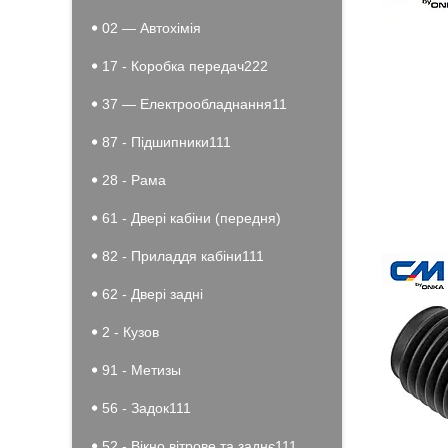
02 — Автохімія
17 - Коробка передач222
37 — Електрообладнання11
87 - Підшипники111
28 - Рама
61 - Двері кабіни (передня)
82 - Приладдя кабіни111
62 - Двері задні
2 - Кузов
91 - Метизы
56 - Задок111
52 - Вікно вітрове та заднє111