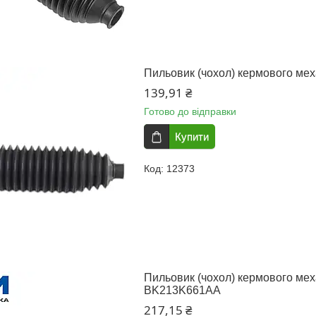
Пильовик (чохол) кермового мех
139,91 ₴
Готово до відправки
Купити
12373
Пильовик (чохол) кермового мех
BK213K661AA
217,15 ₴