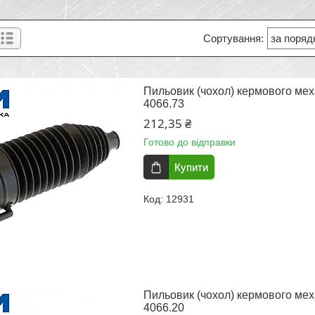
Пильовик (чохол) кермового меха
4066.73
212,35 ₴
Готово до відправки
Купити
12931
Пильовик (чохол) кермового мех
4066.20