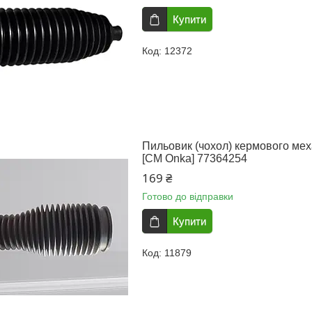
Купити
12372
Пильовик (чохол) кермового меха
[CM Onka] 77364254
169 ₴
Готово до відправки
Купити
11879