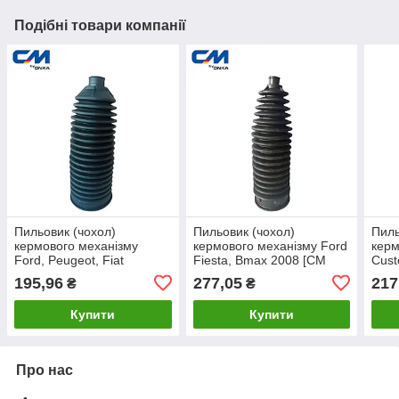
Подібні товари компанії
Пильовик (чохол)
Пильовик (чохол)
Пиль
кермового механізму
кермового механізму Ford
керм
Ford, Peugeot, Fiat
Fiesta, Bmax 2008 [CM
Cust
короткий [CM Onka]
Onka] 8V513L575AA
[СМ
195,96
277,05
217
₴
₴
YC153K661BA
Купити
Купити
Про нас