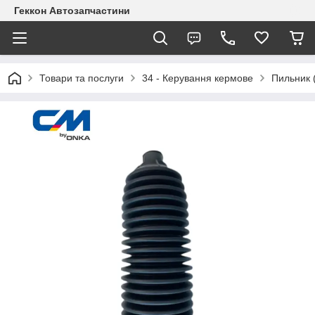
Геккон Автозапчастини
Товари та послуги
34 - Керування кермове
Пильник 