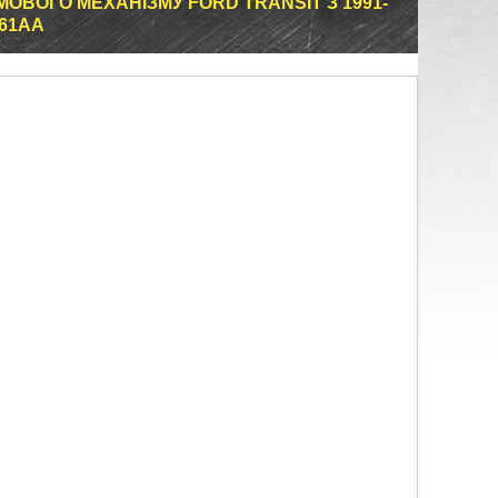
ОВОГО МЕХАНІЗМУ FORD TRANSIT З 1991-
661AA