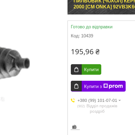
ПИЛЬОВИК (ЧОХОЛ) КЕРМ
2000 [СМ ONKA] 92VB3K
Готово до відправки
Код:
10439
195,96 ₴
Купити
Купити з
+380 (99) 101-07-01
Відділ продажів
902
роздріб