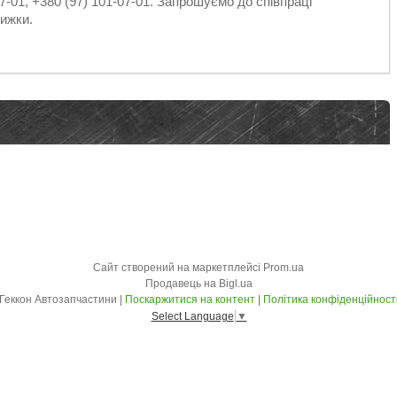
7-01, +380 (97) 101-07-01. Запрошуємо до співпраці
ижки.
Сайт створений на маркетплейсі
Prom.ua
Продавець на Bigl.ua
Геккон Автозапчастини |
Поскаржитися на контент
|
Політика конфіденційност
Select Language
▼