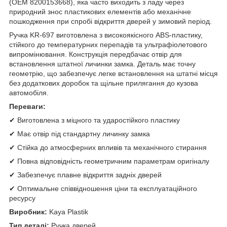
(OEM 8200153668), яка часто виходить з ладу через
природний знос пластикових елементів або механічне
пошкодження при спробі відкриття дверей у зимовий період.
Ручка KR-697 виготовлена з високоякісного ABS-пластику,
стійкого до температурних перепадів та ультрафіолетового
випромінювання. Конструкція передбачає отвір для
встановлення штатної личинки замка. Деталь має точну
геометрію, що забезпечує легке встановлення на штатні місця
без додаткових доробок та щільне прилягання до кузова
автомобіля.
Переваги:
✔ Виготовлена з міцного та ударостійкого пластику
✔ Має отвір під стандартну личинку замка
✔ Стійка до атмосферних впливів та механічного стирання
✔ Повна відповідність геометричним параметрам оригіналу
✔ Забезпечує плавне відкриття задніх дверей
✔ Оптимальне співвідношення ціни та експлуатаційного
ресурсу
Виробник:
Kaya Plastik
Тип деталі:
Ручка дверей