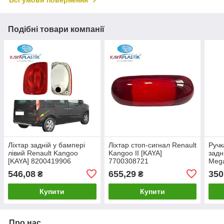
Всі умови повернення
Подібні товари компанії
Ліхтар задній у бампері
Ліхтар стоп-сигнал Renault
Ручк
лівий Renault Kangoo
Kangoo II [KAYA]
задн
[KAYA] 8200419906
7700308721
Mega
806
546,08
655,29
350
₴
₴
Купити
Купити
Про нас