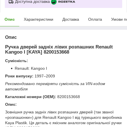
Доступна доставка
Опис
Характеристики
Доставка
Оплата
Умови п
Опис
Ручка дверей задніх лівих розпашних Renault
Kangoo I [KAYA] 8200153668
Сумісність:
Renault: Kangoo I
Роки випуску:
1997–2009
Рекомендовано перевіряти сумісність за VIN-кодом
автомобіля
Каталожні номери (OEM):
8200153668
Опис:
Зовнішня ручка задніх лівих розпашних дверей (так званої
«розпашонки») для Renault Kangoo I від турецького виробника
Kaya Plastik. Ця деталь є якісним аналогом оригінальної ручки