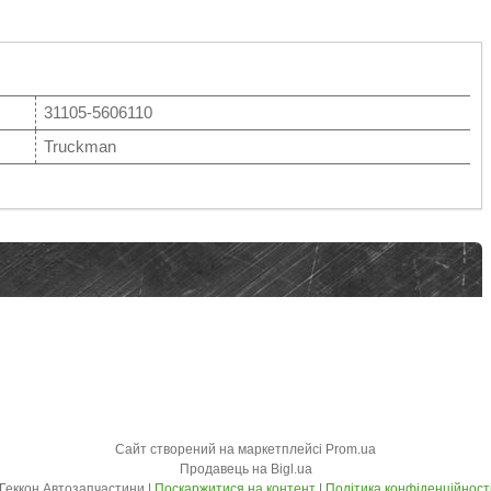
31105-5606110
Truckman
Сайт створений на маркетплейсі
Prom.ua
Продавець на Bigl.ua
Геккон Автозапчастини |
Поскаржитися на контент
|
Політика конфіденційност