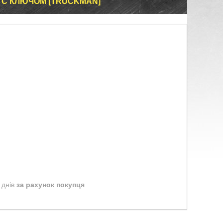
 С КЛЮЧОМ [TRUCKMAN]
 днів
за рахунок покупця