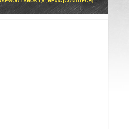
EWOO LANOS 1,5., NEXIA [CONTITECH]