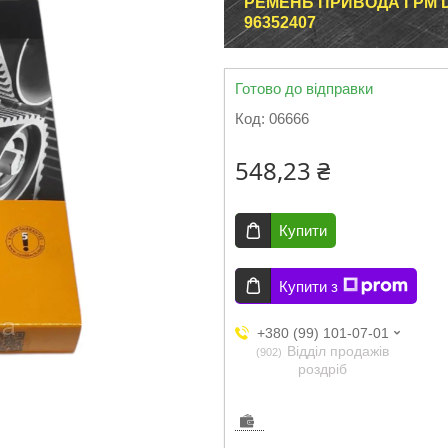
РЕМЕНЬ ПРИВОДА ГРМ DA
96352407
Готово до відправки
Код:
06666
548,23 ₴
Купити
Купити з
+380 (99) 101-07-01
Відділ продажів
902
роздріб