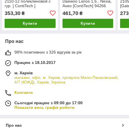
2110-12 поликлиновой с
Daewoo Lanos 1,6., Nexia,
2105
гур. [ ContiTech ]
Aveo [ContiTech] 94266
[Gat
9500626880
353,30
461,70
273
₴
₴
Купити
Купити
Про нас
98% позитивних з 326 відгуків за рік
Працює з 18.10.2017
м. Харків
магазин, офіс: м. Харків, провулок Мало-Панасівський,
4/7 (ЮЖД), Харків, Україна
Контакти
Сьогодні працює з 09:00 до 17:00
Показати весь графік роботи
Про нас