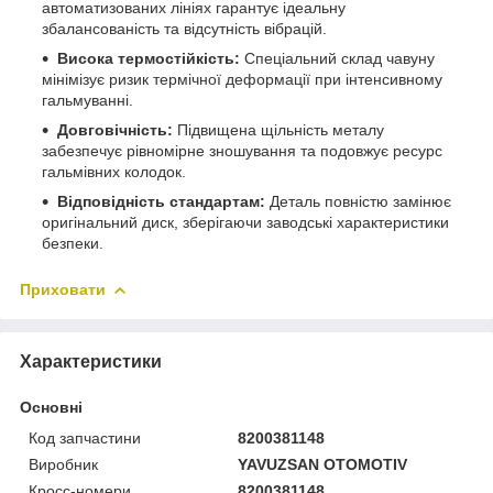
автоматизованих лініях гарантує ідеальну
збалансованість та відсутність вібрацій.
Висока термостійкість:
Спеціальний склад чавуну
мінімізує ризик термічної деформації при інтенсивному
гальмуванні.
Довговічність:
Підвищена щільність металу
забезпечує рівномірне зношування та подовжує ресурс
гальмівних колодок.
Відповідність стандартам:
Деталь повністю замінює
оригінальний диск, зберігаючи заводські характеристики
безпеки.
Приховати
Характеристики
Основні
Код запчастини
8200381148
Виробник
YAVUZSAN OTOMOTIV
Кросс-номери
8200381148