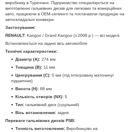
виробнику в Туреччині. Підприємство спеціалізується на
виготовленні гальмівних дисків для легкових та комерційних
авто, працюючи в OEM-сегменті та постачаючи продукцію на
автоскладальні конвеєри.
Застосування:
RENAULT:
Kangoo / Grand Kangoo (з 2008 р.) — всі моделі.
Встановлюється на задню вісь автомобіля.
Технічні характеристики:
Діаметр (A):
274 мм
Товщина (B):
11 мм
Центрування (C):
0 мм (під інтегровану маточину/
підшипник)
Висота (H):
88 мм
Кількість отворів (NX):
5
Тип:
гальмівний диск (суцільний)
Вісь встановлення:
задня
Переваги гальмівних дисків PSB:
Точність виготовлення:
Виробництво на