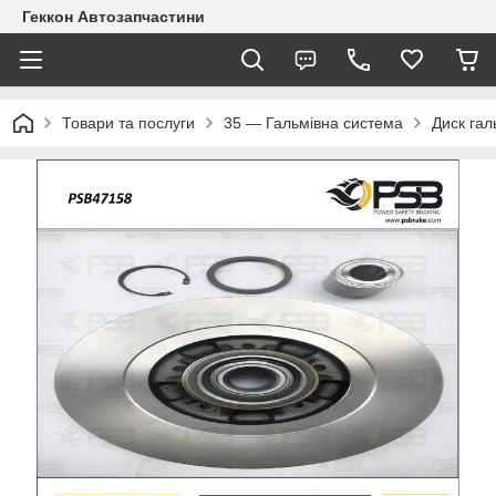
Геккон Автозапчастини
Товари та послуги
35 — Гальмівна система
Диск гал