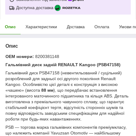
Доступна доставка
Опис
Характеристики
Доставка
Оплата
Умови п
Опис
OEM номери:
8200381148
Гальмівний диск задній RENAULT Kangoo (PSB47158)
Гальмівний диск PSB47158 (невентильований / суцільний)
розроблений для задньої осі другого покоління Renault
Kangoo. Особливістю цієї деталі є конструкція з високою
«чашею» (висота
88 мм
), що передбачає встановлення
інтегрованого маточинного підшипника та кільця ABS. Деталь
виготовлена з преміального чавунного сплаву, що гарантує
стабільний коефіцієнт тертя, відсутність сторонніх шумів та
повну відповідність заводським специфікаціям для надійної
роботи при будь-яких навантаженнях.
PSB — торгова марка гальмівних компонентів преміумкласу,
що належить компанії Yavuzsan Otomotiv — найбільшому