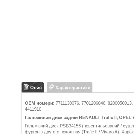
Опис
Характеристики
OEM номери:
7711130076, 7701206846, 8200050013,
4411910
Гальмівний диск задній RENAULT Trafic II, OPEL 
Гальмівний диск PSB34156 (невентильований / суціл
фургонів другого покоління (Trafic II / Vivaro A). Ха