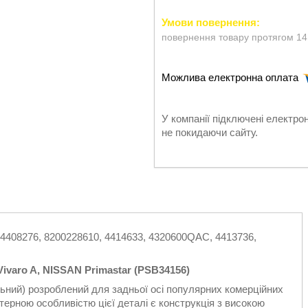
повернення товару протягом 14
У компанії підключені електро
не покидаючи сайту.
 4408276, 8200228610, 4414633, 4320600QAC, 4413736,
Vivaro A, NISSAN Primastar (PSB34156)
ьний) розроблений для задньої осі популярних комерційних
рактерною особливістю цієї деталі є конструкція з високою