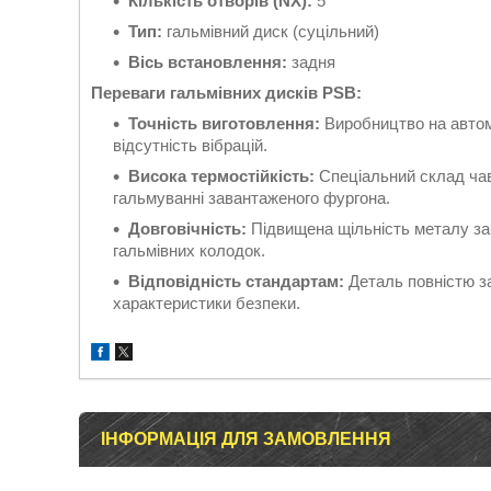
Кількість отворів (NX):
5
Тип:
гальмівний диск (суцільний)
Вісь встановлення:
задня
Переваги гальмівних дисків PSB:
Точність виготовлення:
Виробництво на автома
відсутність вібрацій.
Висока термостійкість:
Спеціальний склад чаву
гальмуванні завантаженого фургона.
Довговічність:
Підвищена щільність металу за
гальмівних колодок.
Відповідність стандартам:
Деталь повністю за
характеристики безпеки.
ІНФОРМАЦІЯ ДЛЯ ЗАМОВЛЕННЯ