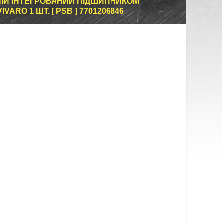
НІЙ ІНТЕГРОВАНИЙ ПІДШИПНИКОМ
VARO 1 ШТ. [ PSB ] 7701206846