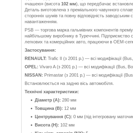
«чашею» (висота
102 мм
), що передбачає встановле
Деталь виготовлена з преміального чавунного сплаву
сторонніх шумів та повну відповідність заводським 
навантаженням.
PSB — торгова марка гальмівних компонентів премі
найбільшому виробнику в Туреччині. Підприємство сп
легкових та комерційних авто, працюючи в OEM-сегм
Застосування:
RENAULT:
Trafic II (з 2001 р.) — всі модифікації (Bus,
OPEL:
Vivaro A (з 2001 р.) — всі модифікації (Bus, Bo
NISSAN:
Primastar (з 2001 р.) — всі модифікації (Bus
Встановлюється на задню вісь автомобіля.
Технічні характеристики:
Діаметр (A):
280 мм
Товщина (B):
12 мм
Центрування (C):
0 мм (під інтегровану маточи
Висота (H):
102 мм