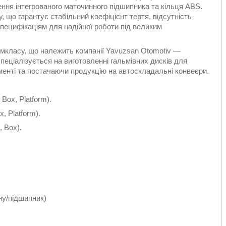
ння інтегрованого маточинного підшипника та кільця ABS.
, що гарантує стабільний коефіцієнт тертя, відсутність
специфікаціям для надійної роботи під великим
умкласу, що належить компанії Yavuzsan Otomotiv —
еціалізується на виготовленні гальмівних дисків для
енті та постачаючи продукцію на автоскладальні конвеєри.
 Box, Platform).
x, Platform).
, Box).
ну/підшипник)