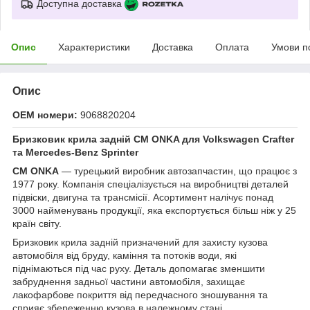
Доступна доставка
Опис
Характеристики
Доставка
Оплата
Умови п
Опис
OEM номери:
9068820204
Бризковик крила задній CM ONKA для Volkswagen Crafter
та Mercedes-Benz Sprinter
CM ONKA
— турецький виробник автозапчастин, що працює з
1977 року. Компанія спеціалізується на виробництві деталей
підвіски, двигуна та трансмісії. Асортимент налічує понад
3000 найменувань продукції, яка експортується більш ніж у 25
країн світу.
Бризковик крила задній призначений для захисту кузова
автомобіля від бруду, каміння та потоків води, які
піднімаються під час руху. Деталь допомагає зменшити
забруднення задньої частини автомобіля, захищає
лакофарбове покриття від передчасного зношування та
сприяє збереженню кузова в належному стані.