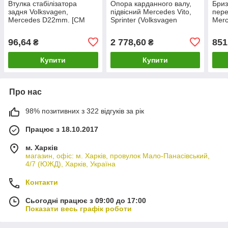
Втулка стабілізатора
Опора карданного валу,
Бриз
задня Volksvagen,
підвісний Mercedes Vito,
пере
Mercedes D22mm. [CM
Sprinter (Volksvagen
Merc
Onka] 9013260081
30*13) [CM Onka]
[СМ 
6394100481
96,64
2 778,60
851
₴
₴
Купити
Купити
Про нас
98% позитивних з 322 відгуків за рік
Працює з 18.10.2017
м. Харків
магазин, офіс: м. Харків, провулок Мало-Панасівський,
4/7 (ЮЖД), Харків, Україна
Контакти
Сьогодні працює з 09:00 до 17:00
Показати весь графік роботи