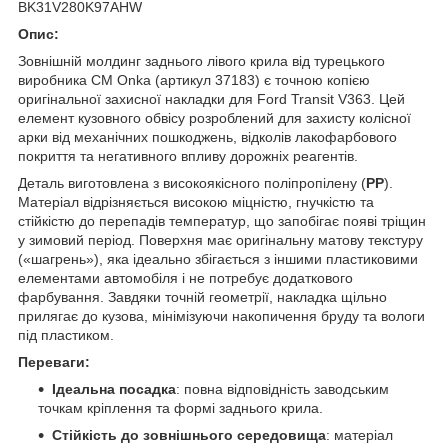
BK31V280K97AHW
Опис:
Зовнішній молдинг заднього лівого крила від турецького
виробника CM Onka (артикул 37183) є точною копією
оригінальної захисної накладки для Ford Transit V363. Цей
елемент кузовного обвісу розроблений для захисту колісної
арки від механічних пошкоджень, відколів лакофарбового
покриття та негативного впливу дорожніх реагентів.
Деталь виготовлена з високоякісного поліпропілену (
PP
).
Матеріал відрізняється високою міцністю, гнучкістю та
стійкістю до перепадів температур, що запобігає появі тріщин
у зимовий період. Поверхня має оригінальну матову текстуру
(«шагрень»), яка ідеально збігається з іншими пластиковими
елементами автомобіля і не потребує додаткового
фарбування. Завдяки точній геометрії, накладка щільно
прилягає до кузова, мінімізуючи накопичення бруду та вологи
під пластиком.
Переваги:
Ідеальна посадка
: повна відповідність заводським
точкам кріплення та формі заднього крила.
Стійкість до зовнішнього середовища
: матеріал