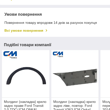
Умови повернення
Повернення товару впродовж 14 днів за рахунок покупця
Всі умови повернення
Подібні товари компанії
Молдинг (накладка) крило
Молдинг (накладка) крило
Молд
заднє праве Ford Transit
заднє ліве, повтор. Ford
пере
2.0 TDCi [CM ONKA]
Transit V363 [CM Onka]
2014