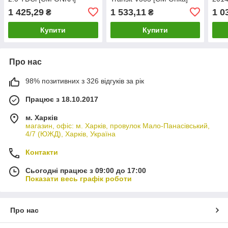
BK31V280K96AHW
1854498
BK3
1 425,29
1 533,11
1 0
₴
₴
Купити
Купити
Про нас
98% позитивних з 326 відгуків за рік
Працює з 18.10.2017
м. Харків
магазин, офіс: м. Харків, провулок Мало-Панасівський,
4/7 (ЮЖД), Харків, Україна
Контакти
Сьогодні працює з 09:00 до 17:00
Показати весь графік роботи
Про нас