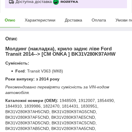
Доступна доставка
Опис
Характеристики
Доставка
Оплата
Умови п
Опис
Молдинг (накладка), крило заднє ліве Ford
Transit 2014--> [CM ONKA ] BK31V280K97AHW
Сумісність:
Ford
: Transit V363 (МК8)
Роки випуску: з 2014 року
Рекомендовано перевіряти сумісність за VIN-кодом
автомобіля.
Каталожні номери (OEM):
1948509, 1912007, 1854490,
1844910, 1839986, 1822470, 1814431, 1830951,
BK31V280K97AH5CND, BK31V280K97AG5CND,
BK31V280K97AF5CND, BK31V280K97AE5CND,
BK31V280K97AD5CND, BK31V280K97AC5CND,
BK31V280K97AB5CND, BK31V280K97AA5CND,