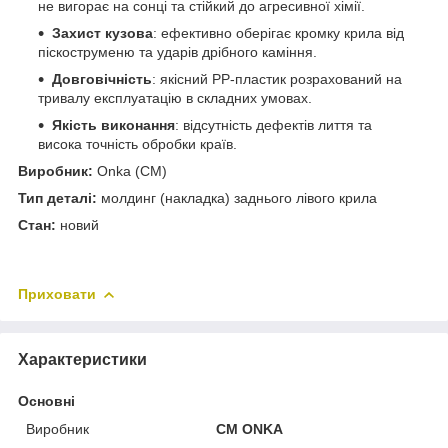
не вигорає на сонці та стійкий до агресивної хімії.
Захист кузова
: ефективно оберігає кромку крила від
піскоструменю та ударів дрібного каміння.
Довговічність
: якісний PP-пластик розрахований на
тривалу експлуатацію в складних умовах.
Якість виконання
: відсутність дефектів лиття та
висока точність обробки країв.
Виробник:
Onka (CM)
Тип деталі:
молдинг (накладка) заднього лівого крила
Стан:
новий
Приховати
Характеристики
Основні
Виробник
CM ONKA