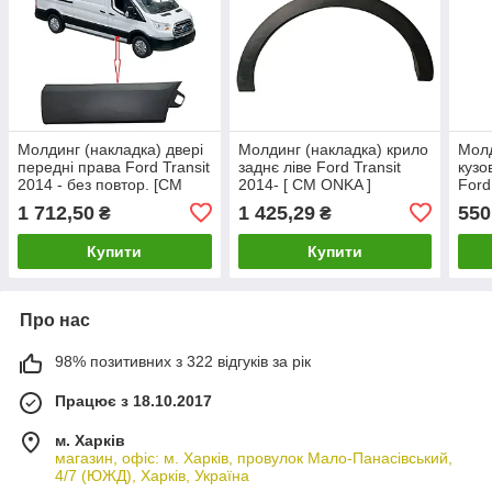
Молдинг (накладка) двері
Молдинг (накладка) крило
Молд
передні права Ford Transit
заднє ліве Ford Transit
кузо
2014 - без повтор. [СМ
2014- [ CM ONKA ]
Ford
Onka] 1874784
BK31V280K97AHW
CM 
1 712,50
1 425,29
550
₴
₴
Купити
Купити
Про нас
98% позитивних з 322 відгуків за рік
Працює з 18.10.2017
м. Харків
магазин, офіс: м. Харків, провулок Мало-Панасівський,
4/7 (ЮЖД), Харків, Україна