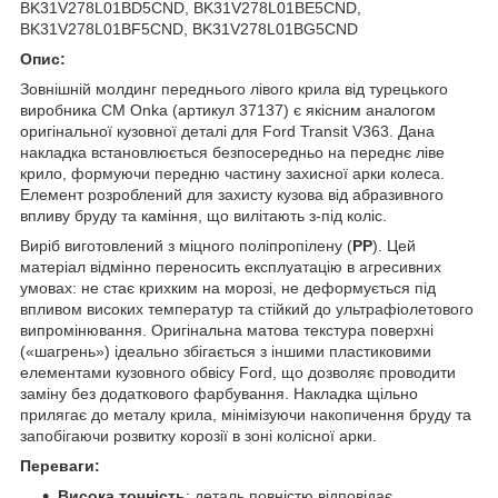
BK31V278L01BD5CND, BK31V278L01BE5CND,
BK31V278L01BF5CND, BK31V278L01BG5CND
Опис:
Зовнішній молдинг переднього лівого крила від турецького
виробника CM Onka (артикул 37137) є якісним аналогом
оригінальної кузовної деталі для Ford Transit V363. Дана
накладка встановлюється безпосередньо на переднє ліве
крило, формуючи передню частину захисної арки колеса.
Елемент розроблений для захисту кузова від абразивного
впливу бруду та каміння, що вилітають з-під коліс.
Виріб виготовлений з міцного поліпропілену (
PP
). Цей
матеріал відмінно переносить експлуатацію в агресивних
умовах: не стає крихким на морозі, не деформується під
впливом високих температур та стійкий до ультрафіолетового
випромінювання. Оригінальна матова текстура поверхні
(«шагрень») ідеально збігається з іншими пластиковими
елементами кузовного обвісу Ford, що дозволяє проводити
заміну без додаткового фарбування. Накладка щільно
прилягає до металу крила, мінімізуючи накопичення бруду та
запобігаючи розвитку корозії в зоні колісної арки.
Переваги:
Висока точність
: деталь повністю відповідає