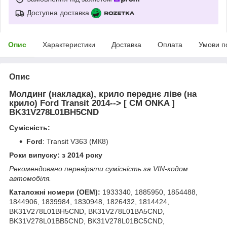
Доступна доставка
Опис
Характеристики
Доставка
Оплата
Умови п
Опис
Молдинг (накладка), крило переднє ліве (на
крило) Ford Transit 2014--> [ CM ONKA ]
BK31V278L01BH5CND
Сумісність:
Ford
: Transit V363 (МК8)
Роки випуску: з 2014 року
Рекомендовано перевіряти сумісність за VIN-кодом
автомобіля.
Каталожні номери (OEM):
1933340, 1885950, 1854488,
1844906, 1839984, 1830948, 1826432, 1814424,
BK31V278L01BH5CND, BK31V278L01BA5CND,
BK31V278L01BB5CND, BK31V278L01BC5CND,