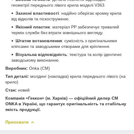
геометрії переднього лівого крила моделі V363.
Захисні властивості
: надійно оберігає кромку крила
від відколів та піскоструменю.
Якісний пластик
: матеріал PP забезпечує тривалий
термін служби без втрати зовнішнього вигляду.
Штатне встановлення
: сумісність з оригінальними
кліпсами та заводськими отворами для кріплення.
Візуальна відповідність
: текстура та колір ідентичні
заводському виконанню.
Виробник:
Onka (CM)
Тип деталі:
молдинг (накладка) крила переднього лівого (на
крило)
Стан:
новий
Компанія «Геккон» (м. Харків) — офіційний дилер CM
ONKA в Україні, що гарантує оригінальність та стабільну
якість продукції.
Приховати