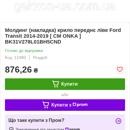
Молдинг (накладка) крило переднє ліве Ford
Transit 2014-2019 [ CM ONKA ]
BK31V278L01BH5CND
Готово до відправки
Код: 12480
Роздріб
876,26
₴
Купити
або
Купити з
Що таке купити з Пром?
Замовлення під захистом