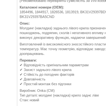
(Рекомендовано перевіряти сумісність за VIN-кодо
Каталожні номери (OEM):
1854496, 1844917, 1826536, 1813919, BK31V2939
BK31V29397BA5CND
Опис:
Молдинг (накладка) заднього лівого крила призначен
пошкоджень, подряпин, сколів і негативного впливу
виконує декоративну функцію, надаючи завершений з
Виготовлений із високоякісного зносостійкого пласти
температур. Має точну геометрію, відповідає завод
доопрацювань.
Переваги:
✔ Відповідність оригінальним параметрам
✔ Захист заднього лівого крила
✔ Стійкість до погодних факторів
✔ Довговічність
✔ Простий монтаж без підгонки
Виробник: Onka (CM)
Тип деталі: молдинг (накладка) крило заднє ліве
Стан: новий