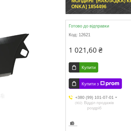
МОЛДИНГ (НАКЛАДКА) КР
ONKA] 1854496
Готово до відправки
Код:
12621
1 021,60 ₴
Купити
Купити з
+380 (99) 101-07-01
Відділ продажів
902
роздріб