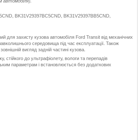
м автомобіля).
7BD5CND, BK31V29397BC5CND, BK31V29397BB5CND,
ий для захисту кузова автомобіля Ford Transit від механічних
 навколишнього середовища під час експлуатації. Також
овнішній вигляд задній частині кузова.
ку, стійкого до ультрафіолету, вологи та перепадів
ським параметрам і встановлюється без додаткових