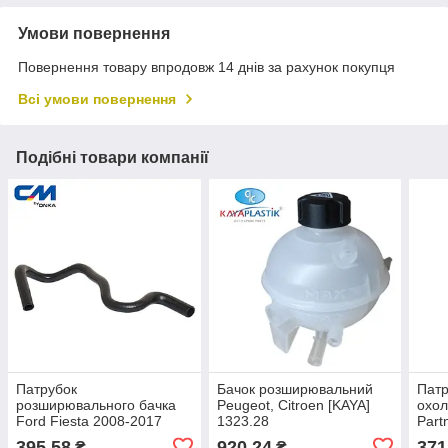
Умови повернення
Повернення товару впродовж 14 днів за рахунок покупця
Всі умови повернення
Подібні товари компанії
Патрубок
Бачок розширювальний
Патр
розширювального бачка
Peugeot, Citroen [KAYA]
охол
Ford Fiesta 2008-2017
1323.28
Part
1.4/1.5/1.6 [СМ Onka]
132
395,58
920,24
371
₴
₴