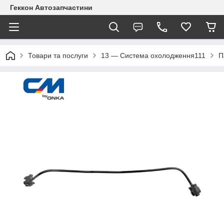
Геккон Автозапчастини
Товари та послуги
13 — Система охолодження111
П