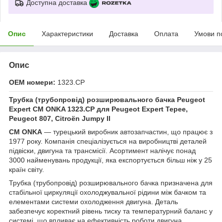
Доступна доставка
Опис
Характеристики
Доставка
Оплата
Умови п
Опис
OEM номери:
1323.CP
Трубка (трубопровід) розширювального бачка Peugeot
Expert CM ONKA 1323.CP для Peugeot Expert Tepee,
Peugeot 807, Citroën Jumpy II
CM ONKA
— турецький виробник автозапчастин, що працює з
1977 року. Компанія спеціалізується на виробництві деталей
підвіски, двигуна та трансмісії. Асортимент налічує понад
3000 найменувань продукції, яка експортується більш ніж у 25
країн світу.
Трубка (трубопровід) розширювального бачка призначена для
стабільної циркуляції охолоджувальної рідини між бачком та
елементами системи охолодження двигуна. Деталь
забезпечує коректний рівень тиску та температурний баланс у
системі, що впливає на ефективність роботи двигуна.