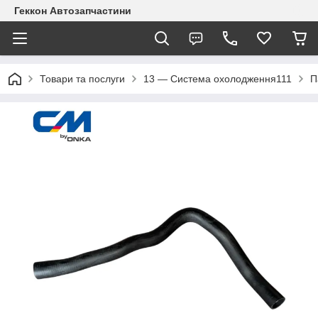
Геккон Автозапчастини
Товари та послуги
13 — Система охолодження111
П