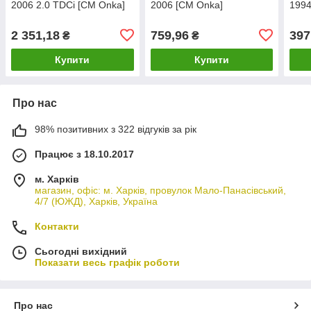
2006 2.0 TDCi [СМ Onka]
2006 [СМ Onka]
1994
4C118B273AB
86V
2 351,18
759,96
397
₴
₴
Купити
Купити
Про нас
98% позитивних з 322 відгуків за рік
Працює з 18.10.2017
м. Харків
магазин, офіс: м. Харків, провулок Мало-Панасівський,
4/7 (ЮЖД), Харків, Україна
Контакти
Сьогодні вихідний
Показати весь графік роботи
Про нас