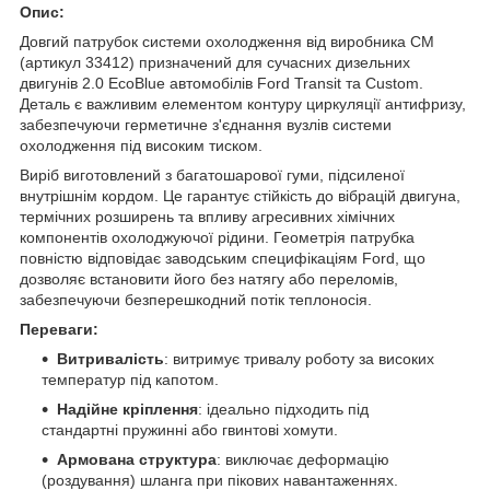
Опис:
Довгий патрубок системи охолодження від виробника CM
(артикул 33412) призначений для сучасних дизельних
двигунів 2.0 EcoBlue автомобілів Ford Transit та Custom.
Деталь є важливим елементом контуру циркуляції антифризу,
забезпечуючи герметичне з'єднання вузлів системи
охолодження під високим тиском.
Виріб виготовлений з багатошарової гуми, підсиленої
внутрішнім кордом. Це гарантує стійкість до вібрацій двигуна,
термічних розширень та впливу агресивних хімічних
компонентів охолоджуючої рідини. Геометрія патрубка
повністю відповідає заводським специфікаціям Ford, що
дозволяє встановити його без натягу або переломів,
забезпечуючи безперешкодний потік теплоносія.
Переваги:
Витривалість
: витримує тривалу роботу за високих
температур під капотом.
Надійне кріплення
: ідеально підходить під
стандартні пружинні або гвинтові хомути.
Армована структура
: виключає деформацію
(роздування) шланга при пікових навантаженнях.