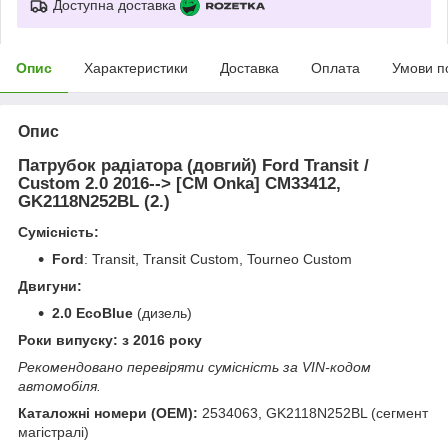
Доступна доставка
Опис
Характеристики
Доставка
Оплата
Умови п
Опис
Патрубок радіатора (довгий) Ford Transit /
Custom 2.0 2016--> [СМ Onka] CM33412,
GK2118N252BL (2.)
Сумісність:
Ford
: Transit, Transit Custom, Tourneo Custom
Двигуни:
2.0 EcoBlue
(дизель)
Роки випуску: з 2016 року
Рекомендовано перевіряти сумісність за VIN-кодом
автомобіля.
Каталожні номери (OEM):
2534063, GK2118N252BL (сегмент
магістралі)