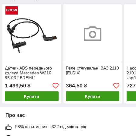
Датчик ABS переднього
Реле стягувальні ВАЗ 2110
Насо
колеса Mercedes W210
[ELDIX]
2101
95-03 [ BREMI ]
карб
A2205400117
бара
1 499,50
364,50
727
₴
₴
FSO
Купити
Купити
Про нас
98% позитивних з 322 відгуків за рік