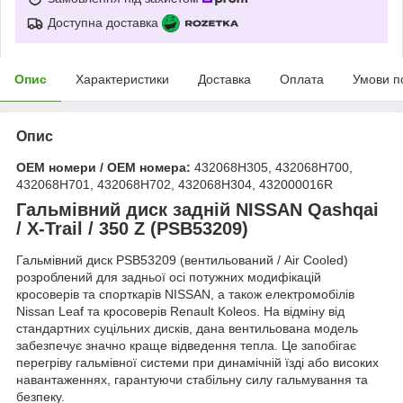
Доступна доставка
Опис
Характеристики
Доставка
Оплата
Умови п
Опис
OEM номери / OEM номера:
432068H305, 432068H700,
432068H701, 432068H702, 432068H304, 432000016R
Гальмівний диск задній NISSAN Qashqai
/ X-Trail / 350 Z (PSB53209)
Гальмівний диск PSB53209 (вентильований / Air Cooled)
розроблений для задньої осі потужних модифікацій
кросоверів та спорткарів NISSAN, а також електромобілів
Nissan Leaf та кросоверів Renault Koleos. На відміну від
стандартних суцільних дисків, дана вентильована модель
забезпечує значно краще відведення тепла. Це запобігає
перегріву гальмівної системи при динамічній їзді або високих
навантаженнях, гарантуючи стабільну силу гальмування та
безпеку.