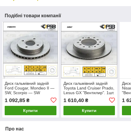
Подібні товари компанії
Диск гальмівний задній
Диск гальмівний задній
Диск
Ford Cougar, Mondeo II —
Toyota Land Cruiser Prado,
Nisa
SW, Scorpio — SW
Lesus GX "Вентилир". 1шт.
"Вен
"Вентилир". 1шт. [ PSB ]
[ PSB ] 4243160311
402
1 092,85
1 610,40
1 6
₴
₴
5026786
Купити
Купити
Про нас