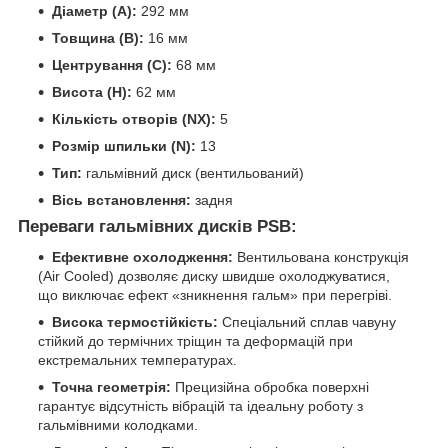
Діаметр (A):
292 мм
Товщина (B):
16 мм
Центрування (C):
68 мм
Висота (H):
62 мм
Кількість отворів (NX):
5
Розмір шпильки (N):
13
Тип:
гальмівний диск (вентильований)
Вісь встановлення:
задня
Переваги гальмівних дисків PSB:
Ефективне охолодження:
Вентильована конструкція
(Air Cooled) дозволяє диску швидше охолоджуватися,
що виключає ефект «зникнення гальм» при перегріві.
Висока термостійкість:
Спеціальний сплав чавуну
стійкий до термічних тріщин та деформацій при
екстремальних температурах.
Точна геометрія:
Прецизійна обробка поверхні
гарантує відсутність вібрацій та ідеальну роботу з
гальмівними колодками.