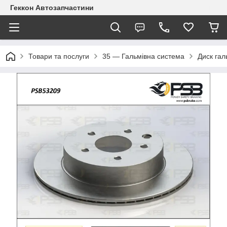
Геккон Автозапчастини
Товари та послуги
35 — Гальмівна система
Диск гал