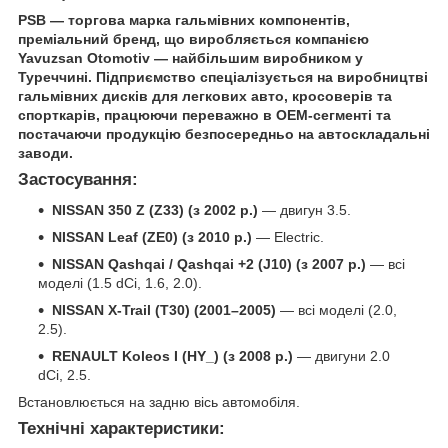
PSB — торгова марка гальмівних компонентів,
преміальний бренд, що виробляється компанією
Yavuzsan Otomotiv — найбільшим виробником у
Туреччині. Підприємство спеціалізується на виробництві
гальмівних дисків для легкових авто, кросоверів та
спорткарів, працюючи переважно в OEM-сегменті та
постачаючи продукцію безпосередньо на автоскладальні
заводи.
Застосування:
NISSAN 350 Z (Z33) (з 2002 р.)
— двигун 3.5.
NISSAN Leaf (ZE0) (з 2010 р.)
— Electric.
NISSAN Qashqai / Qashqai +2 (J10) (з 2007 р.)
— всі
моделі (1.5 dCi, 1.6, 2.0).
NISSAN X-Trail (T30) (2001–2005)
— всі моделі (2.0,
2.5).
RENAULT Koleos I (HY_) (з 2008 р.)
— двигуни 2.0
dCi, 2.5.
Встановлюється на задню вісь автомобіля.
Технічні характеристики: