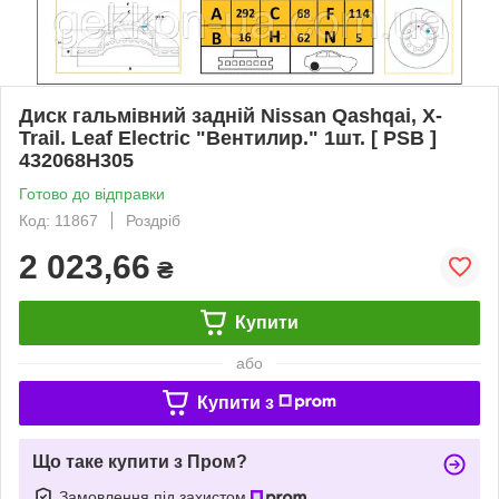
Диск гальмівний задній Nissan Qashqai, X-
Trail. Leaf Electric "Вентилир." 1шт. [ PSB ]
432068H305
Готово до відправки
Код: 11867
Роздріб
2 023,66
₴
Купити
або
Купити з
Що таке купити з Пром?
Замовлення під захистом