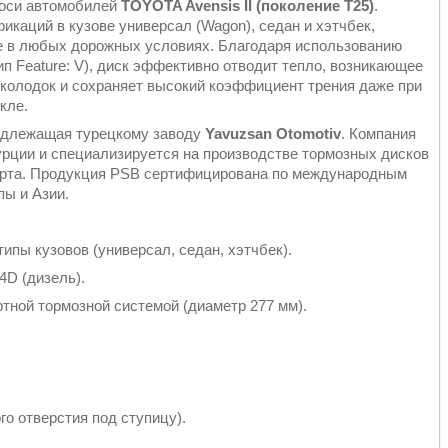
 оси автомобилей
TOYOTA Avensis II (поколение T25)
.
каций в кузове универсал (Wagon), седан и хэтчбек,
е в любых дорожных условиях. Благодаря использованию
п Feature: V), диск эффективно отводит тепло, возникающее
 колодок и сохраняет высокий коэффициент трения даже при
кле.
надлежащая турецкому заводу
Yavuzsan Otomotiv
. Компания
урции и специализируется на производстве тормозных дисков
порта. Продукция PSB сертифицирована по международным
пы и Азии.
 типы кузовов (универсал, седан, хэтчбек).
-4D (дизель).
тной тормозной системой (диаметр 277 мм).
о отверстия под ступицу).