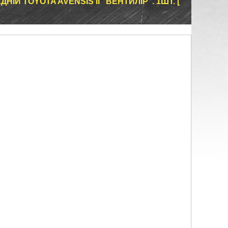
ІЙ TOYOTA AVENSIS II "ВЕНТИЛІР". 1ШТ. [