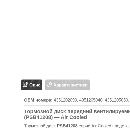
Опис
Характеристики
OEM номера:
4351202090, 4351205040, 4351205050.
Тормозной диск передний вентилируемый 
(PSB41208) — Air Cooled
Тормозной диск
PSB41208
серии Air Cooled предст