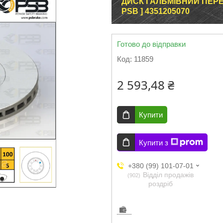
ДИСК ГАЛЬМІВНИЙ ПЕРЕДН
PSB ] 4351205070
Готово до відправки
Код:
11859
2 593,48 ₴
Купити
Купити з
+380 (99) 101-07-01
Відділ продажів
902
роздріб