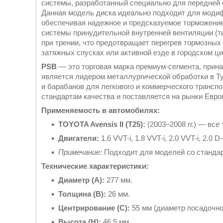
системы, разработанный специально для передней
Данная модель диска идеально подходит для модифи
обеспечивая надежное и предсказуемое торможени
системы принудительной внутренней вентиляции (ти
при трении, что предотвращает перегрев тормозных
затяжных спусках или активной езде в городском ци
PSB
— это торговая марка премиум-сегмента, при
является лидером металлургической обработки в Т
и барабанов для легкового и коммерческого транс
стандартам качества и поставляется на рынки Евро
Применяемость в автомобилях:
TOYOTA Avensis II (T25):
(2003–2008 гг.) — все
Двигатели:
1.6 VVT-i, 1.8 VVT-i, 2.0 VVT-i, 2.0 D
Примечание:
Подходит для моделей со стандар
Технические характеристики:
Диаметр (A):
277 мм.
Толщина (B):
26 мм.
Центрирование (C):
55 мм (диаметр посадочног
Высота (H):
46.5 мм.