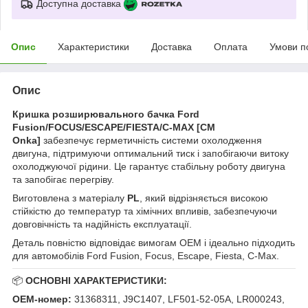
Доступна доставка
Опис
Характеристики
Доставка
Оплата
Умови п
Опис
Кришка розширювального бачка Ford
Fusion/FOCUS/ESCAPE/FIESTA/C-MAX [СМ
Onka]
забезпечує герметичність системи охолодження
двигуна, підтримуючи оптимальний тиск і запобігаючи витоку
охолоджуючої рідини. Це гарантує стабільну роботу двигуна
та запобігає перегріву.
Виготовлена з матеріалу
PL
, який відрізняється високою
стійкістю до температур та хімічних впливів, забезпечуючи
довговічність та надійність експлуатації.
Деталь повністю відповідає вимогам OEM і ідеально підходить
для автомобілів Ford Fusion, Focus, Escape, Fiesta, C-Max.
📦
ОСНОВНІ ХАРАКТЕРИСТИКИ:
OEM-номер:
31368311, J9C1407, LF501-52-05A, LR000243,