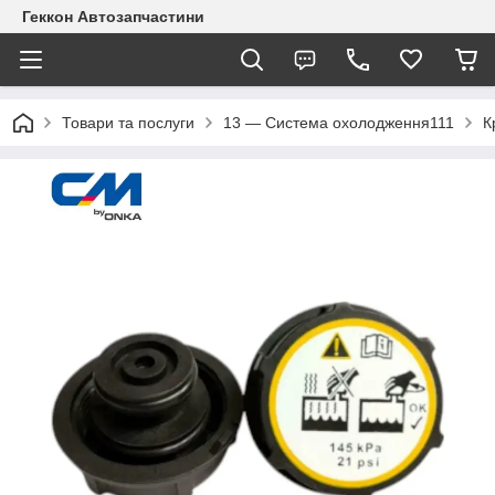
Геккон Автозапчастини
Товари та послуги
13 — Система охолодження111
К