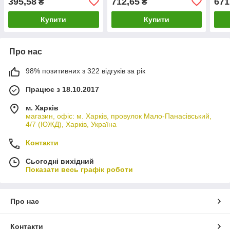
395,58
712,65
671
₴
₴
1740697
6C118W005AC
Купити
Купити
Про нас
98% позитивних з 322 відгуків за рік
Працює з 18.10.2017
м. Харків
магазин, офіс: м. Харків, провулок Мало-Панасівський,
4/7 (ЮЖД), Харків, Україна
Контакти
Сьогодні вихідний
Показати весь графік роботи
Про нас
Контакти