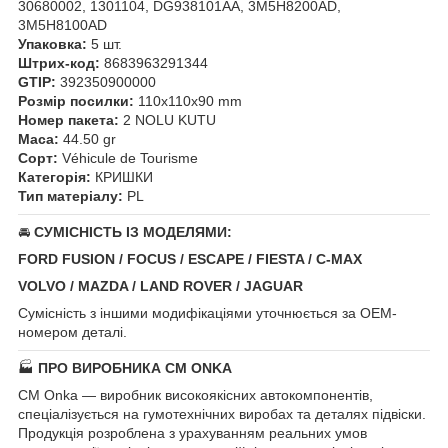
30680002, 1301104, DG938101AA, 3M5H8200AD,
3M5H8100AD
Упаковка:
5 шт.
Штрих-код:
8683963291344
GTIP:
392350900000
Розмір посилки:
110x110x90 mm
Номер пакета:
2 NOLU KUTU
Маса:
44.50 gr
Сорт:
Véhicule de Tourisme
Категорія:
КРИШКИ
Тип матеріалу:
PL
🚘
СУМІСНІСТЬ ІЗ МОДЕЛЯМИ:
FORD FUSION / FOCUS / ESCAPE / FIESTA / C-MAX
VOLVO / MAZDA / LAND ROVER / JAGUAR
Сумісність з іншими модифікаціями уточнюється за OEM-
номером деталі.
🏭
ПРО ВИРОБНИКА CM ONKA
CM Onka — виробник високоякісних автокомпонентів,
спеціалізується на гумотехнічних виробах та деталях підвіски.
Продукція розроблена з урахуванням реальних умов