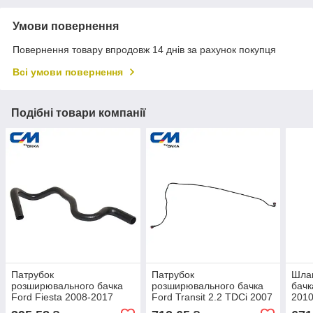
Умови повернення
Повернення товару впродовж 14 днів за рахунок покупця
Всі умови повернення
Подібні товари компанії
Патрубок
Патрубок
Шла
розширювального бачка
розширювального бачка
бачк
Ford Fiesta 2008-2017
Ford Transit 2.2 TDCi 2007
2010
1.4/1.5/1.6 [СМ Onka]
- [СМ Onka]
6G9