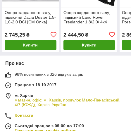
Опора карданного валу,
Опора карданного валу,
Опор
підвісний Dacia Duster 1,5-
підвісний Land Rover
підв
1,6-2,0 DCI [CM Onka]
Freelander 1,8/2,0/ 4x4
Pors
397740385R
1998-2006 [CM Onka]
Onk
TOQ000040
2 745,25
2 444,50
2 8
₴
₴
Купити
Купити
Про нас
98% позитивних з 326 відгуків за рік
Працює з 18.10.2017
м. Харків
магазин, офіс: м. Харків, провулок Мало-Панасівський,
4/7 (ЮЖД), Харків, Україна
Контакти
Сьогодні працює з 09:00 до 17:00
Показати весь графік роботи