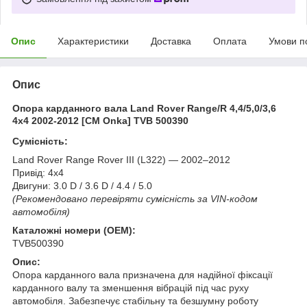
Опис
Характеристики
Доставка
Оплата
Умови п
Опис
Опора карданного вала Land Rover Range/R 4,4/5,0/3,6
4x4 2002-2012 [СМ Onka] TVB 500390
Сумісність:
Land Rover Range Rover III (L322) — 2002–2012
Привід: 4x4
Двигуни: 3.0 D / 3.6 D / 4.4 / 5.0
(Рекомендовано перевіряти сумісність за VIN-кодом
автомобіля)
Каталожні номери (OEM):
TVB500390
Опис:
Опора карданного вала призначена для надійної фіксації
карданного валу та зменшення вібрацій під час руху
автомобіля. Забезпечує стабільну та безшумну роботу