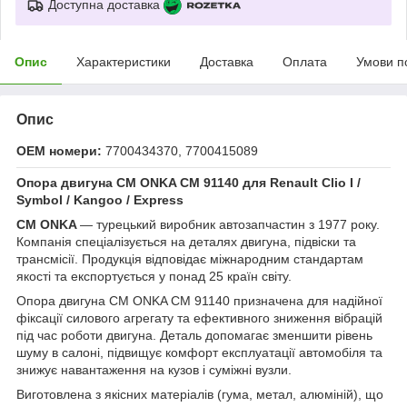
Доступна доставка
Опис
Характеристики
Доставка
Оплата
Умови п
Опис
OEM номери:
7700434370, 7700415089
Опора двигуна CM ONKA CM 91140 для Renault Clio I /
Symbol / Kangoo / Express
CM ONKA
— турецький виробник автозапчастин з 1977 року.
Компанія спеціалізується на деталях двигуна, підвіски та
трансмісії. Продукція відповідає міжнародним стандартам
якості та експортується у понад 25 країн світу.
Опора двигуна CM ONKA CM 91140 призначена для надійної
фіксації силового агрегату та ефективного зниження вібрацій
під час роботи двигуна. Деталь допомагає зменшити рівень
шуму в салоні, підвищує комфорт експлуатації автомобіля та
знижує навантаження на кузов і суміжні вузли.
Виготовлена з якісних матеріалів (гума, метал, алюміній), що