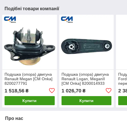
Подібні товари компанії
Подушка (опора) двигуна
Подушка (опора) двигуна
Поду
Renault Megan [CM Onka]
Renault Logan, MeganII
Ford
8200277791
[CM Onka] 8200014933
пере
дизе
1 518,56
1 026,70
2 3
₴
₴
3M5
Купити
Купити
Про нас